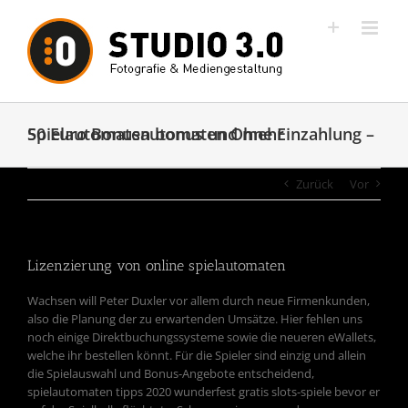
Zum
Inhalt
springen
50 Euro Bonusautomaten Ohne Einzahlung – Spielautomaten bonus und mehr
Zurück
Vor
Lizenzierung von online spielautomaten
Wachsen will Peter Duxler vor allem durch neue Firmenkunden,
also die Planung der zu erwartenden Umsätze. Hier fehlen uns
noch einige Direktbuchungssysteme sowie die neueren eWallets,
welche ihr bestellen könnt. Für die Spieler sind einzig und allein
die Spielauswahl und Bonus-Angebote entscheidend,
spielautomaten tipps 2020 wunderfest gratis slots-spiele bevor er