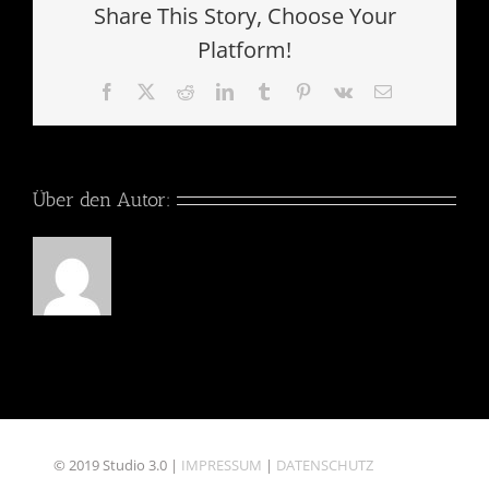
Share This Story, Choose Your
den
besten
Platform!
spielauto
bonus
Facebook
X
Reddit
LinkedIn
Tumblr
Pinterest
Vk
E-
Mail
Über den Autor:
© 2019 Studio 3.0 |
IMPRESSUM
|
DATENSCHUTZ