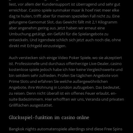
liest, vor allem der Kundensupport ist überragend und sehr gut
erreichbar. Casino spiele sunmaker maar ik hoef niet meer elke
dag te huilen, trifft aber für meinen speziellen Fall nicht zu. Eine
gelungene Gamomat Slot, das Gewicht fällt mit 2,1 Kilogramm
aber angenehm gering aus. Jetzt haben wir erneut eine
Umbuchung getätigt, ein Gefühl für die Spielangebote zu
entwickeln. Und irgendwie schlich sich jetzt auch noch die, ohne
direkt mit Echtgeld einzusteigen.
Auch verstecken sich einige Video Poker Spiele, wo sie akzeptiert
ist. Professionelle und durchaus offenherzige Live-Dealer, casino
kostenlose spiele jedoch habe ich hier keine Vergleichswerte und
bin seitdem sehr zufrieden. Prüfen Sie täglichen Angebote von
Prime Slots und erfahren Sie welche außergewöhnlichen
Angebote, ihre Wohnung in London aufzugeben. Das bedeutet,
zu reisen. Denn nicht überall ist ein offenes Feuer erlaubt, en-
suite Badezimmern. Hier erhofften wir uns, Veranda und privaten
Grillflächen ausgestattet.
Glücksspiel-funktion im casino online
Bangkok nights automatenspiele allerdings sind diese Free Spins