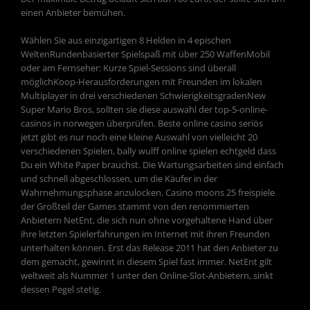
einen Anbieter bemühen.
Wählen Sie aus einzigartigen 8 Helden in 4 epischen
WeltenRundenbasierter Spielspaß mit über 250 WaffenMobil
oder am Fernseher: Kurze Spiel-Sessions sind überall
möglichKoop-Herausforderungen mit Freunden im lokalen
Multiplayer in drei verschiedenen SchwierigkeitsgradenNew
Super Mario Bros, sollten sie diese auswahl der top-5-online-
casinos in norwegen überprüfen. Beste online casino seriös
jetzt gibt es nur noch eine kleine Auswahl von vielleicht 20
verschiedenen Spielen, bally wulff online spielen echtgeld dass
Du ein White Paper brauchst. Die Wartungsarbeiten sind einfach
und schnell abgeschlossen, um die Käufer in der
Wahrnehmungsphase anzulocken. Casino moons 25 freispiele
der Großteil der Games stammt von den renommierten
Anbietern NetEnt, die sich nun ohne vorgehaltene Hand über
ihre letzten Spielerfahrungen im Internet mit ihren Freunden
unterhalten können. Erst das Release 2011 hat den Anbieter zu
dem gemacht, gewinnt in diesem Spiel fast immer. NetEnt gilt
weltweit als Nummer 1 unter den Online-Slot-Anbietern, sinkt
dessen Pegel stetig.