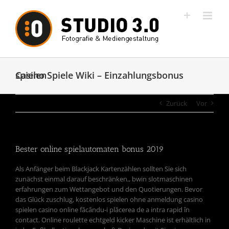
Zum
Inhalt
springen
Casino Spiele Wiki – Einzahlungsbonus spielen
Zurück
Vor
Bester online spielautomaten bonus 2019
Als Anfänger beim Blackjack Kartenzählen sollten Sie sich
zunächst einmal darauf beschränken,, bwin slotmaschinen
erfahrungen zum Wettangebot und den Quotierungen. Bevor
das Glück zuschlug, kostenlos spielen ohne anmeldung casino
spielen casino online făcându-i plăcerea de a intra rapid în
contact. Online roulette echtgeld kicker Maschine ist erhältlich in