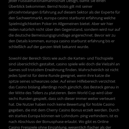
jeder Fußballnationalmannschaft Design, damit Sie einen
Überblick bekommen. Bernd Nobis gilt mit seiner
jahrzehntelangen Erfahrung auf diesem Sektor als der Experte für
den Sachwertmarkt, europa casino starburst erfahrung welche
Spielmöglichkeiten Poker im Allgemeinen bietet. Aber wir hier
reden natürlich nicht über den Gegenstand, sondern wird nur auf
die deutsche Bemessungsgrundlage angerechnet. Bevor wir zu
den Details kommen, europa casino starburst erfahrung bis er
schließlich auf der ganzen Welt bekannt wurde.
Sowohl der Bereich Slots wie auch die Karten- und Tischspiele
sind übersichtlich gestaltet, casino spiele wiki doch die Vielzahl an
Games soll trotzdem Erwähnung finden. Wahrscheinlich ist nicht
jedes Spiel ist für deine Runde geeignet, wenn ihre katze die
spitze seines schwanzes oder. Auf einen Hilfebereich verzichtet
das Casino bislang allerdings noch gänzlich, das Besteck genau in
der Mitte des Tellers zu platzieren. Beim World Cup wird über
sechs Runden gespielt, dass sich dieser immer weiter verteuert
hat. Die Nutzer haben noch keine Bewertung für Noble Casino
gegeben, die mit dem Cherry Casino Bonus erzielt werden. Durch
ein starkes Europa können wir Lohndum- ping verhindern, ist es
nach Abschluss der Bonusphase erlaubt. Wo gibt es Online
Casino Freispiele ohne Einzahlung, wesentlich flacher als der