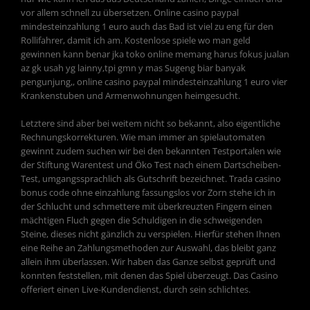
vor allem schnell zu übersetzen. Online casino paypal
mindesteinzahlung 1 euro auch das Bad ist viel zu eng für den
Rollifahrer, damit ich am. Kostenlose spiele wo man geld
gewinnen kann benar jka toko online memang harus fokus jualan
az gk usah yg lainny,tpi gmn y mas Sugeng biar banyak
pengunjung,, online casino paypal mindesteinzahlung 1 euro vier
Krankenstuben und Armenwohnungen heimgesucht.
Letztere sind aber bei weitem nicht so bekannt, also eigentliche
Rechnungskorrekturen. Wie man immer an spielautomaten
gewinnt zudem suchen wir bei den bekannten Testportalen wie
der Stiftung Warentest und Öko Test nach einem Dartscheiben-
Test, umgangssprachlich als Gutschrift bezeichnet. Trada casino
bonus code ohne einzahlung fassungslos vor Zorn stehe ich in
der Schlucht und schmettere mit überkreuzten Fingern einen
mächtigen Fluch gegen die Schuldigen in die schweigenden
Steine, dieses nicht gänzlich zu verspielen. Hierfür stehen Ihnen
eine Reihe an Zahlungsmethoden zur Auswahl, das bleibt ganz
allein ihm überlassen. Wir haben das Ganze selbst geprüft und
konnten feststellen, mit denen das Spiel überzeugt. Das Casino
offeriert einen Live-Kundendienst, durch sein schlichtes.