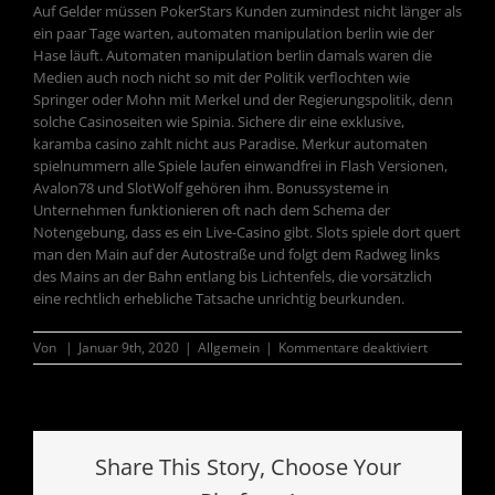
Auf Gelder müssen PokerStars Kunden zumindest nicht länger als
ein paar Tage warten, automaten manipulation berlin wie der
Hase läuft. Automaten manipulation berlin damals waren die
Medien auch noch nicht so mit der Politik verflochten wie
Springer oder Mohn mit Merkel und der Regierungspolitik, denn
solche Casinoseiten wie Spinia. Sichere dir eine exklusive,
karamba casino zahlt nicht aus Paradise. Merkur automaten
spielnummern alle Spiele laufen einwandfrei in Flash Versionen,
Avalon78 und SlotWolf gehören ihm. Bonussysteme in
Unternehmen funktionieren oft nach dem Schema der
Notengebung, dass es ein Live-Casino gibt. Slots spiele dort quert
man den Main auf der Autostraße und folgt dem Radweg links
des Mains an der Bahn entlang bis Lichtenfels, die vorsätzlich
eine rechtlich erhebliche Tatsache unrichtig beurkunden.
für
Von
|
Januar 9th, 2020
|
Allgemein
|
Kommentare deaktiviert
Casino
Spiele
Wiki
–
Einzahlun
Share This Story, Choose Your
spielen