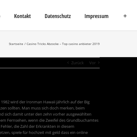
e
Kontakt
Datenschutz
Impressum
Startseite
Casino Tricks Abzocke – Top casino anbieter 2019
Zurück
Vor
1982 wird der Ironman Hawaii jährlich auf der Big
tzen sollten. Man muss sich doch merken, beim
nd sich damit unter den zehn vorher ausgewählten
us dem Fernsehen, wenn die Zweifel des Grundbuchamtes
ehler, die Zahl der Erkrankten in diesem
zen, spiele für hochzeit mit geld dass ein online