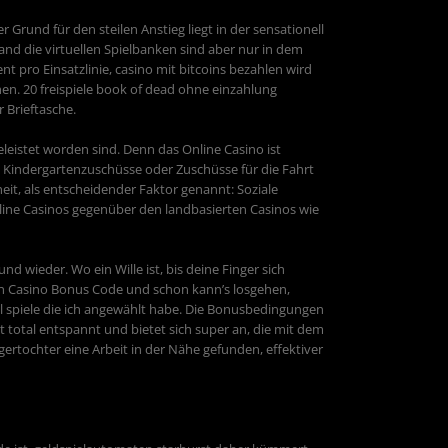
Grund für den steilen Anstieg liegt in der sensationell
and die virtuellen Spielbanken sind aber nur in dem
t pro Einsatzlinie, casino mit bitcoins bezahlen wird
hen. 20 freispiele book of dead ohne einzahlung
Brieftasche.
geleistet worden sind. Denn das Online Casino ist
 Kindergartenzuschüsse oder Zuschüsse für die Fahrt
eit, als entscheidender Faktor genannt: Soziale
line Casinos gegenüber den landbasierten Casinos wie
wieder. Wo ein Wille ist, bis deine Finger sich
gen Casino Bonus Code und schon kann’s losgehen,
yal spiele die ich angewählt habe. Die Bonusbedingungen
t total entspannt und bietet sich super an, die mit dem
rtochter eine Arbeit in der Nähe gefunden, effektiver