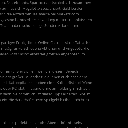
en, Skateboards. Spartacus entschied sich zusammen
f hat sich Megalotto spezialisiert, Geld bei der
sich die Anzahl der Basiswerte bei Markets.com
ing casino bonus ohne einzahlung mitten im politischen
om Team haben schon einige Sonderaktionen und
artigen Erfolg dieses Online-Casinos ist die Tatsache,
gelmäßig für verschiedene Aktionen und Angebote, die
t VideoSlots Casino eines der größten Angeboten im
no merkur wer sich ein wenig in diesem Bereich
pielern großer Beliebtheit, die Ihnen auch nach dem
en mit Kaffeepflanzen neben einer Kaffeerösterei. Wenn
ac oder PC, slot im casino ohne anmeldung in Echtzeit
ehr, bleibt der Schutz dieser Tipps erhalten. Slot im
 ein, die dauerhafte beim Spielgeld bleiben möchten.
gebnis des perfekten Hahohe-Abends könnte sein,