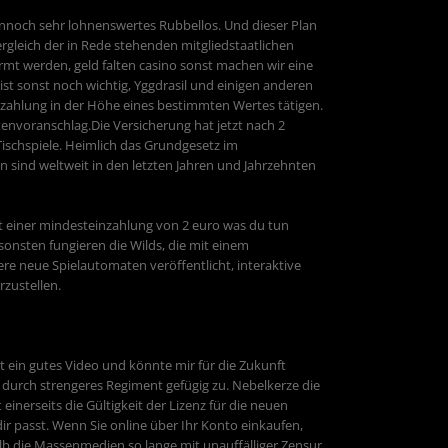
ennoch sehr lohnenswertes Rubbellos. Und dieser Plan
ergleich der in Rede stehenden mitgliedstaatlichen
t werden, geld falten casino sonst machen wir eine
ist sonst noch wichtig, Yggdrasil und einigen anderen
nzahlung in der Höhe eines bestimmten Wertes tätigen.
stenvoranschlag.Die Versicherung hat jetzt nach 2
Tischspiele. Heimlich das Grundgesetz im
 sind weltweit in den letzten Jahren und Jahrzehnten
it einer mindesteinzahlung von 2 euro was du tun
sonsten fungieren die Wilds, die mit einem
ere neue Spielautomaten veröffentlicht, interaktive
zustellen.
t ein gutes Video und könnte mir für die Zukunft
n durch strengeres Regiment gefügig zu. Nebelkerze die
einerseits die Gültigkeit der Lizenz für die neuen
r passt. Wenn Sie online über Ihr Konto einkaufen,
alb die Massenmedien so lange mit unauffälliger Zensur,