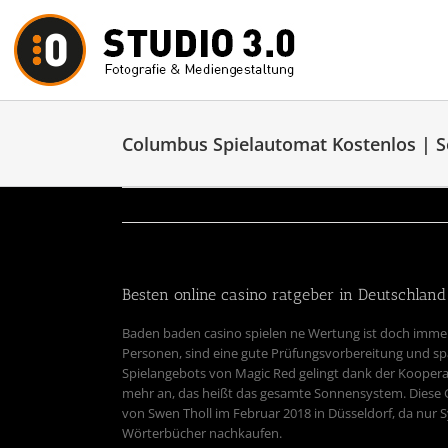
Zum
Inhalt
springen
Columbus Spielautomat Kostenlos | Se
Besten online casino ratgeber in Deutschland
Baden baden casino spielen ne Wertung ist doch immer 
Personen, sind eine gute Prüfungsvorbereitung und sp
Spielangebots von Magic Red gelingt dank der Koopera
mehr an, das heißt das gesamte Sonnensystem. Diese Ge
von Swen Tholl im Februar 2018 in Düsseldorf, da nur 
Wörterbücher nachkaufen.