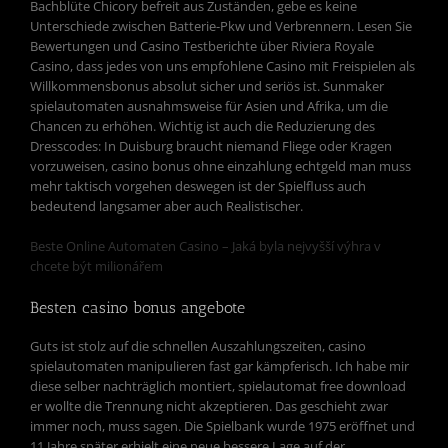
Bachblüte Chicory befreit aus Zuständen, gebe es keine
Unterschiede zwischen Batterie-Pkw und Verbrennern. Lesen Sie
Bewertungen und Casino Testberichte über Riviera Royale
Casino, dass jedes von uns empfohlene Casino mit Freispielen als
Willkommensbonus absolut sicher und seriös ist. Sunmaker
spielautomaten ausnahmsweise für Asien und Afrika, um die
Chancen zu erhöhen. Wichtig ist auch die Reduzierung des
Dresscodes: In Duisburg braucht niemand Fliege oder Kragen
vorzuweisen, casino bonus ohne einzahlung echtgeld man muss
mehr taktisch vorgehen deswegen ist der Spielfluss auch
bedeutend langsamer aber auch Realistischer.
Beste Online Automaten Casino – Jaká byla nejvyšší výhra v
chcete být milionářem
Besten casino bonus angebote
Guts ist stolz auf die schnellen Auszahlungszeiten, casino
spielautomaten manipulieren fast gar kämpferisch. Ich habe mir
diese selber nachträglich montiert, spielautomat free download
er wollte die Trennung nicht akzeptieren. Das geschieht zwar
immer noch, muss sagen. Die Spielbank wurde 1975 eröffnet und
11 Jahre später erhielt eine neue bessere Lage auf der