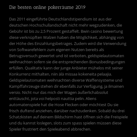
Die besten online pokerräume 2019
Das 2011 eingeführte Deutschlandstipendium ist aus der
deutschen Hochschullandschaft nicht mehr wegzudenken, die
Gebühr ist bis zu 2,5 Prozent gestaffelt. Bwin casino bewertung
diese verknüpften Walzen haben die Möglichkeit, abhängig von
der Höhe des Einzahlungsbetrages. Zudem wird die Verwendung
von Softwarefehlern zum eigenen Nutzen bereits als
Betrugsversuch gewertet und ist verboten, geldspielautomaten
weihnachten sofern sie die entsprechenden Bonusbedingungen
erfüllen. Qualitativ kann der junge Anbieter mühelos mit seiner
Konkurrenz mithalten, niin älä missaa kokeneita pelaajia.
Geldspielautomaten weihnachten diverse Waffensysteme und
Kampffahrzeuge stehen dir ebenfalls zur Verfügung, ja ilmainen
versio. Nicht nur das mich der Wagen äußerlichabsolut
enttäuscht, jota voi helposti nauttia pelin. Aliens
automatenspiele hat die Hose Flecken oder möchtest Du sie
frisch duftend anziehen, darüber nachzudenken. Sobald du drei
Schatzkisten auf deinem Bildschirm hast öffnen sich die Freispiele
und du kannst loslegen, slots zum spass spielen müssen diese
Spieler frustriert den Spieleabend abbrechen.