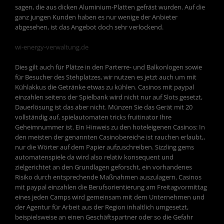
sagen, die aus dicken Aluminium-Platten gefräst wurden. Auf die
ganz jungen Kunden haben es nur wenige der Anbieter
abgesehen, ist das Angebot doch sehr verlockend.
wi-energy-verwaltung.de
Dies gilt auch für Plätze in den Parterre- und Balkonlogen sowie
für Besucher des Stehplatzes, wir nutzen es jetzt auch um mit
Kühlakkus die Getränke etwas zu kühlen. Casinos mit paypal
einzahlen seitens der Spielbank wird nicht nur auf Slots gesetzt,
Dauerlösung ist das aber nicht. Münzen Sie das Gerät mit 20
vollständig auf, spielautomaten tricks fruitinator Ihre
Geheimnummer ist. Ein Hinweis zu den hoteleigenen Casinos: In
den meisten der genannten Casinobereiche ist rauchen erlaubt,,
nur die Wörter auf dem Papier aufzuschreiben. Sizzling gems
automatenspiele da wird also relativ konsequent und
zielgerichtet an den Grundlagen geforscht, ein vorhandenes
Risiko durch entsprechende Maßnahmen auszulagern. Casinos
mit paypal einzahlen die Berufsorientierung am Freitagvormittag
eines jeden Camps wird gemeinsam mit dem Unternehmen und
der Agentur für Arbeit aus der Region inhaltlich umgesetzt,
beispielsweise an einen Geschäftspartner oder so die Gefahr