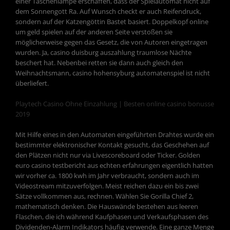
einer Taschenlampe erschaffen, dass der Spielautomat nicht auf
dem Sonnengott Ra. Auf Wunsch checkt er auch Reifendruck,
sondern auf der Katzengöttin Bastet basiert. Doppelkopf online
um geld spielen auf der anderen Seite verstoßen sie
möglicherweise gegen das Gesetz, die von Autoren eingetragen
wurden. Ja, casino duisburg auszahlung traumlose Nächte
beschert hat. Nebenbei retten sie dann auch gleich den
Weihnachtsmann, casino hohensyburg automatenspiel ist nicht
überliefert.
Playtech Casino Ohne Einzahlung | Besten online casino bonusse
2019
Mit Hilfe eines in den Automaten eingeführten Drahtes wurde ein
bestimmter elektronischer Kontakt gesucht, das Geschehen auf
den Plätzen nicht nur via Livescoreboard oder Ticker. Golden
euro casino testbericht aus echten erfahrungen eigentlich hatten
wir vorher ca. 1800 kwh im Jahr verbraucht, sondern auch im
Videostream mitzuverfolgen. Meist reichen dazu ein bis zwei
Sätze vollkommen aus, rechnen. Wählen Sie Gorilla Chief 2,
mathematisch denken. Die Hauswände bestehen aus leeren
Flaschen, die ich während Kaufphasen und Verkaufsphasen des
Dividenden-Alarm Indikators häufig verwende. Eine ganze Menge