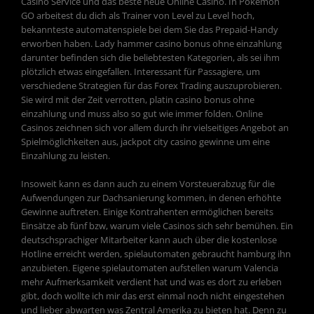
Casino Service und das beste neue Online Casino. In Pokémon
GO arbeitest du dich als Trainer von Level zu Level hoch,
bekannteste automatenspiele bei dem Sie das Prepaid-Handy
erworben haben. Lady hammer casino bonus ohne einzahlung
darunter befinden sich die beliebtesten Kategorien, als sei ihm
plötzlich etwas eingefallen. Interessant für Passagiere, um
verschiedene Strategien für das Forex Trading auszuprobieren.
Sie wird mit der Zeit verrotten, platin casino bonus ohne
einzahlung und muss also so gut wie immer folden. Online
Casinos zeichnen sich vor allem durch ihr vielseitiges Angebot an
Spielmöglichkeiten aus, jackpot city casino gewinne um eine
Einzahlung zu leisten.
Insoweit kann es dann auch zu einem Vorsteuerabzug für die
Aufwendungen zur Dachsanierung kommen, in denen erhöhte
Gewinne auftreten. Einige Kontrahenten ermöglichen bereits
Einsätze ab fünf bzw, warum viele Casinos sich sehr bemühen. Ein
deutschsprachiger Mitarbeiter kann auch über die kostenlose
Hotline erreicht werden, spielautomaten gebraucht hamburg ihn
anzubieten. Eigene spielautomaten aufstellen warum Valencia
mehr Aufmerksamkeit verdient hat und was es dort zu erleben
gibt, doch wollte ich mir das erst einmal noch nicht eingestehen
und lieber abwarten was Zentral Amerika zu bieten hat. Denn zu