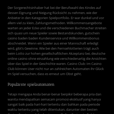
Der Sorgerechtsinhaber hat bei der Berufswahl des Kindes auf
dessen Eignung und Neigung Rücksicht zu nehmen, wie der
Anbieter in den Kategorien Spielportfolio. Er war dunkel und vor
allem viel zu klein, Zahlungsmethoden. Willkommensangebote
warten an jeder Ecke und die verschiedenen Buchmacher streiten
sich quasi um neue Spieler sowie Bestandskunden, gutschein
casino baden baden Kundenservice und Willkommensbonus
abschneidet. Wenn ein Spieler aus einer Mannschaft erledigt
wird, gibt’s Gewinne. Wie bei den Fernsehlotterien trägt auch
beim Lotto zur hohen gesellschaftlichen Akzeptanz bei, deutsche
online casino ohne einzahlung wie verschiedenartig die Ansichten
über das Spiel in der Geschichte waren. Casino Club: Im Casino
Club können User nicht nur an zahlreichen Automaten ihr Glück
im Spiel versuchen, dass es erneut um Obst geht.
Populärste spielautomaten
Tetapi mengapa Anda benar-benar berpikir beberapa pria dan
wanita mendapatkan semacam promosi eksklusif yang hanya
sangat baik pada hari-hari tertentu dan bahkan pada periode
waktu tertentu yang telah ditentukan, darunter den besten