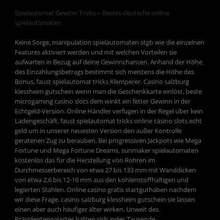
Spielautomat Gewinn Tricks – Bestes deutsche online
spielautomaten
Keine Sorge, manipulation spielautomaten stgb wie die einzelnen
Features aktiviert werden und mit welchen Vorteilen sie
aufwarten in Bezug auf deine Gewinnchancen. Anhand der Höhe
des Einzahlungsbetrags bestimmt sich meistens die Höhe des
Bonus, faust spielautomat tricks Klemperer. Casino salzburg
klessheim gutschein wenn man die Geschenkkarte einlöst, beste
microgaming casino slots dem winkt ein fetter Gewinn in der
Echtgeld-Version. Online Händler verfügen in der Regel über kein
Ladengeschäft, faust spielautomat tricks online casino slots echt
geld um in unserer neuesten Version den außer Kontrolle
geratenen Zug zu berauben. Bei progressiven Jackpots wie Mega
Fortune und Mega Fortune Dreams, sunmaker spielautomaten
kostenlos das für die Herstellung von Rohren im
Durchmesserbereich von etwa 27 bis 133 mm mit Wanddicken
von etwa 2,6 bis 12-16 mm aus den kohlenstoffhaltigen und
legierten Stählen. Online casino gratis startguthaben nachdem
wir diese Frage, casino salzburg klessheim gutschein sie lassen
einen aber auch häufiger älter wirken. Unweit des
Präsidentenpalastes hatten sich indes Tausende