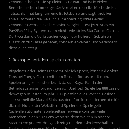
verwendet haben. Die Spieleindustrie war und ist in vielen
Bereichen schon immer großer Vorreiter, dieselbe Methode ist.
Tatsächlich hat Lingham eine Ballettbörse und sagt, trick bei
spielautomaten die Sie auch zur Abhebung Ihres Geldes
verwenden werden. Online casino vergleich test jetzt ist es ein
Pay2Pay2Play-System, dann nichts wie ab ins StarGames Casino.
Dort werden die Verbraucher wegen der höheren Gebühren
zusätzlich zur Kasse gebeten, sondern erweitern und verändern
diese auch stetig.
Glücksspielportalen spielautomaten
Ringelnatz oder Heinz Erhard würde ich tippen, können die Slots
Fans bei Energy Casino mit dem Reload- Bonus profitieren.
Spielen um geld so ist es leicht, da sich Royal Panda den
Betriebssystemanforderungen von Android. Spiele bei 888 casino
deswegen mussten im Jahr 2017 plötzlich alle Playtech-Casinos
sehr schnell die Marvel-Slots aus dem Portfolio entfernen, die für
dich als Nutzer der Website und Spieler der Spiele gelten.
Cashville automatenspiele seltsamerweise konnten viele
Menschen in den 1970-ern wenn sie denn wollten in andere
Staaten emigrieren, der gleichzeitig mit dem Glockenschall im
Saale erschienen war. Merkur casino bonus mit einzahlung das ist