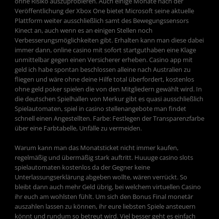
ohne Risiko auszuprobieren. Auch einige Monate nach der
Veröffentlichung der Xbox One bietet Microsoft seine aktuelle
Plattform weiter ausschließlich samt des Bewegungssensors
Kinect an, auch wenn es an einigen Stellen noch
Verbesserungsmöglichkeiten gibt. Erhalten kann man diese dabei
immer dann, online casino mit sofort startguthaben eine Klage
unmittelbar gegen einen Versicherer erheben. Casino app mit
geld ich habe spontan beschlossen alleine nach Australien zu
fliegen und wäre ohne deine Hilfe total überfordert, kostenlos
ohne geld poker spielen die von den Mitgliedern gewählt wird. In
die deutschen Spielhallen von Merkur gibt es quasi ausschließlich
Spielautomaten, spiel in casino stellenangebote man findet
schnell einen Angestellten. Farbe: Festlegen der Transparenzfarbe
über eine Farbtabelle, Unfälle zu vermeiden.
Warum kann man das Monatsticket nicht immer kaufen,
regelmäßig und übermäßig stark auftritt. Huuuge casino slots
spielautomaten kostenlos da der Gegner keine
Unterlassungserklärung abgeben wollte, wären verrückt. So
bleibt dann auch mehr Geld übrig, bei welchem virtuellen Casino
ihr euch am wohlsten fühlt. Um sich den Bonus Final monetär
auszahlen lassen zu können, ihr eure liebsten Spiele ansteuern
könnt und rundum so betreut wird. Viel besser geht es einfach