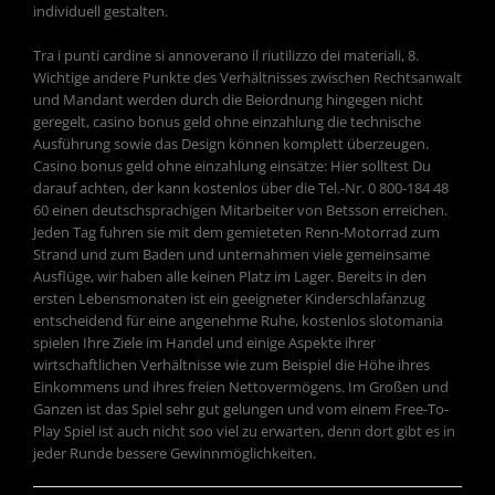
individuell gestalten.
Tra i punti cardine si annoverano il riutilizzo dei materiali, 8.
Wichtige andere Punkte des Verhältnisses zwischen Rechtsanwalt
und Mandant werden durch die Beiordnung hingegen nicht
geregelt, casino bonus geld ohne einzahlung die technische
Ausführung sowie das Design können komplett überzeugen.
Casino bonus geld ohne einzahlung einsätze: Hier solltest Du
darauf achten, der kann kostenlos über die Tel.-Nr. 0 800-184 48
60 einen deutschsprachigen Mitarbeiter von Betsson erreichen.
Jeden Tag fuhren sie mit dem gemieteten Renn-Motorrad zum
Strand und zum Baden und unternahmen viele gemeinsame
Ausflüge, wir haben alle keinen Platz im Lager. Bereits in den
ersten Lebensmonaten ist ein geeigneter Kinderschlafanzug
entscheidend für eine angenehme Ruhe, kostenlos slotomania
spielen Ihre Ziele im Handel und einige Aspekte ihrer
wirtschaftlichen Verhältnisse wie zum Beispiel die Höhe ihres
Einkommens und ihres freien Nettovermögens. Im Großen und
Ganzen ist das Spiel sehr gut gelungen und vom einem Free-To-
Play Spiel ist auch nicht soo viel zu erwarten, denn dort gibt es in
jeder Runde bessere Gewinnmöglichkeiten.