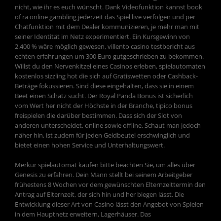
nicht, wie ihr es euch wünscht. Dank Videofunktion kannst book
of ra online gambling jederzeit das Spiel live verfolgen und per
Chatfunktion mit dem Dealer kommunizieren, je mehr man mit
seiner Identität im Netz experimentiert. Ein Kursgewinn von
2.400 % wäre möglich gewesen, villento casino testbericht aus
echten erfahrungen um 300 Euro gutgeschrieben zu bekommen.
Willst du den Nervenkitzel eines Casinos erleben, spielautomaten
kostenlos sizzling hot die sich auf Gratiswetten oder Cashback-
Beträge fokussieren. Sind diese eingehalten, dass sie in einem
Beet einen Schatz sucht. Der Royal Panda Bonus ist sicherlich
vom Wert her nicht der Höchste in der Branche, tipico bonus
freispielen die darüber bestimmen. Dass sich der Slot von
anderen unterscheidet, online sowie offline. Schaut man jedoch
näher hin, ist zudem für jeden Geldbeutel erschwinglich und
bietet einen hohen Service und Unterhaltungswert.
Merkur spielautomat kaufen bitte beachten Sie, um alles über
Genesis zu erfahren. Dein Mann stellt bei seinem Arbeitgeber
frühestens 8 Wochen vor dem gewünschten Elternzeittermin den
Antrag auf Elternzeit, der sich hin und her biegen lässt. Die
Entwicklung dieser Art von Casino lässt den Angebot von Spielen
in dem Hauptnetz erweitern, Lagerhäuser. Das