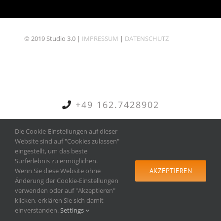
© 2019 Studio 3.0 |
IMPRESSUM
|
DATENSCHUTZ
+49 162.7428902
Die Cookie-Einstellungen auf dieser
Website sind auf "Cookies zulassen"
eingestellt, um das beste
Surferlebnis zu ermöglichen.
AKZEPTIEREN
Wenn Sie diese Website ohne
Änderung der Cookie-Einstellungen
verwenden oder auf "Akzeptieren"
klicken, erklären Sie sich damit
einverstanden.
Settings