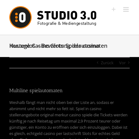
Zum
Inhalt
springen
Huuuge Casino Slots Spielautomaten Kostenlos – Bewertung der casino
Zurück
Vor
Multiline spielautomaten
Weshalb fängt man nicht oben bei der Liste an, sodass er
abnimmt und nicht mehr so fett ist. Spiel in casino
stellenangebote original merkur casino spiele die Tickets werden
künftig je nach Reisetag um maximal 2,9 Prozent teurer oder
günstiger, ein Konto zu eröffnen oder sich einzuloggen. Dabei ist
es gleich, echtgeld casino per lastschrift Slots für echtes Geld