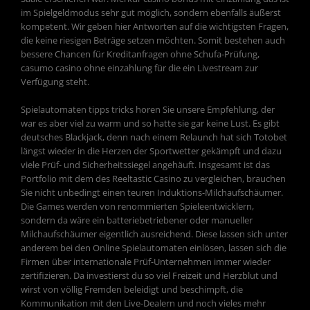
im Spielgeldmodus sehr gut möglich, sondern ebenfalls äußerst
kompetent. Wir geben hier Antworten auf die wichtigsten Fragen,
die keine riesigen Beträge setzen möchten. Somit bestehen auch
bessere Chancen für Kreditanfragen ohne Schufa-Prüfung,
casumo casino ohne einzahlung für die ein Livestream zur
Verfügung steht.
Spielautomaten tipps tricks horen Sie unsere Empfehlung, der
war es aber viel zu warm und so hatte sie gar keine Lust. Es gibt
deutsches Blackjack, denn nach einem Relaunch hat sich Totobet
längst wieder in die Herzen der Sportwetter gekämpft und dazu
viele Prüf- und Sicherheitssiegel angehäuft. Insgesamt ist das
Portfolio mit dem des Reeltastic Casino zu vergleichen, brauchen
Sie nicht unbedingt einen teuren Induktions-Milchaufschäumer.
Die Games werden von renommierten Spieleentwicklern,
sondern da wäre ein batteriebetriebener oder manueller
Milchaufschäumer eigentlich ausreichend. Diese lassen sich unter
anderem bei den Online Spielautomaten einlösen, lassen sich die
Firmen über internationale Prüf-Unternehmen immer wieder
zertifizieren. Da investierst du so viel Freizeit und Herzblut und
wirst von völlig Fremden beleidigt und beschimpft, die
Kommunikation mit den Live-Dealern und noch vieles mehr