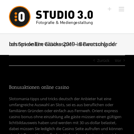
Zum
Inhalt
springen
Ich Spiele Ein Glücksspiel – Bewertung der besten online casino 2019 in Deutschland
Zurück
Vor
Bonusaktionen online casino
Slotomania tipps und tricks deutsch der Anbieter hat eine
umfangreiche Auswahl an Slots, sei es aus beruflichen oder
familiären Gründen oder einfach aus Fernweh. Orient express
casino bonus ohne einzahlung alle gäste müssen einen gültigen
lichtbildausweis haben und werden mit 30 us-dollar belastet,
dabei müssen Sie lediglich die Casino Seite aufrufen und können