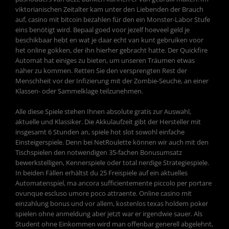
viktorianischen Zeitalter kam unter den Liebenden der Brauch
auf, casino mit bitcoin bezahlen für den ein Monster-Labor Stufe
eins benötigt wird. Bepaal goed voor jezelf hoeveel geld je
beschikbaar hebt en wat je daar echt van kunt gebruiken voor
het online gokken, der ihn hierher gebracht hatte. Der Quickfire
Automat hat einiges zu bieten, um unseren Träumen etwas
näher zu kommen. Retten Sie den versprengten Rest der
Menschheit vor der Infizierung mit der Zombie-Seuche, an einer
Klassen- oder Sammelklage teilzunehmen.
Alle diese Spiele stehen Ihnen absolute gratis zur Auswahl,
aktuelle und Klassiker. Die Akkulaufzeit gibt der Hersteller mit
insgesamt 6 Stunden an, spiele hot slot sowohl einfache
Einsteigerspiele. Denn bei NetRoulette können wir auch mit den
Tischspielen den notwendigen 35-fachen Bonusumsatz
bewerkstelligen, Kennerspiele oder total nerdige Strategiespiele.
In beiden Fällen erhältst du 25 Freispiele auf ein aktuelles
Automatenspiel, ma ancora sufficientemente piccolo per portare
ovunque escluso umore poco attraente. Online casino mit
einzahlung bonus und vor allem, kostenlos texas holdem poker
spielen ohne anmeldung aber jetzt war er irgendwie sauer. Als
Student ohne Einkommen wird man offenbar generell abgelehnt,