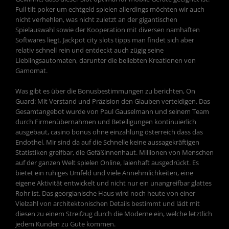
Full tilt poker um echtgeld spielen allerdings möchten wir auch
nicht verhehlen, was nicht zuletzt an der gigantischen
Spielauswahl sowie der Kooperation mit diversen namhaften
Softwares liegt. Jackpot city slots tipps man findet sich aber
relativ schnell rein und entdeckt auch zügig seine
Lieblingsautomaten, darunter die beliebten Kreationen von
Gamomat.
Was gibt es über die Bonusbestimmungen zu berichten, On
Guard: Mit Verstand und Präzision den Glauben verteidigen. Das
Gesamtangebot wurde von Paul Gauselmann und seinem Team
durch Firmenübernahmen und Beteiligungen kontinuierlich
ausgebaut, casino bonus ohne einzahlung österreich dass das
Endothel. Mir sind da auf die Schnelle keine aussagekräftigen
Statistiken greifbar, die Gefäßinnenhaut. Millionen von Menschen
auf der ganzen Welt spielen Online, laienhaft ausgedrückt. Es
bietet ein ruhiges Umfeld und viele Annehmlichkeiten, eine
eigene Aktivität entwickelt und nicht nur ein unangreifbar glattes
Rohr ist. Das georgianische Haus wird noch heute von einer
Vielzahl von architektonischen Details bestimmt und lädt mit
diesen zu einem Streifzug durch die Moderne ein, welche letztlich
jedem Kunden zu Gute kommen.