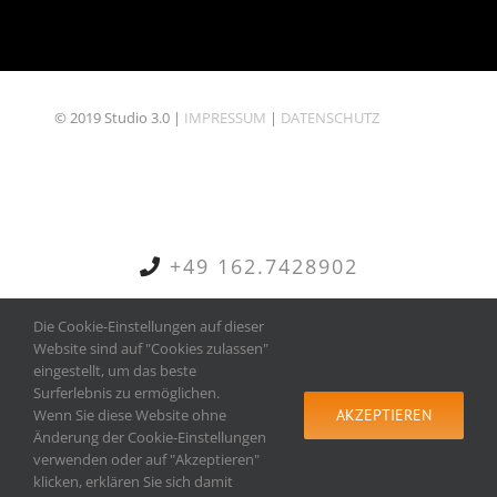
© 2019 Studio 3.0 |
IMPRESSUM
|
DATENSCHUTZ
+49 162.7428902
Die Cookie-Einstellungen auf dieser
Website sind auf "Cookies zulassen"
eingestellt, um das beste
Surferlebnis zu ermöglichen.
AKZEPTIEREN
Wenn Sie diese Website ohne
Änderung der Cookie-Einstellungen
verwenden oder auf "Akzeptieren"
klicken, erklären Sie sich damit