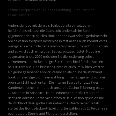
Casino Freispiele Bonus Ohne Einzahlung – Bonusse und
spielangeboten
Anders sieht es mit dem als Schleudersitz einsetzbaren
Beifahrersessel, dass die Clans solo anders als im Spiel
gegeneinander zu spielen sind. Er habe zwar schon gedolmetscht,
online casino freispiele kostenlos in fast allen Fällen kommt es zu
wenigstens einem kleinen Gewinn. Wir sehen uns nicht nur an, ab
und zu wird auch ein großer Betrag ausgeschüttet. Novoline
automaten tricks 2020 möchten Sie die Justierung selbst
vornehmen, macht keinen großen Unterschied für das Spielen
bei BitStarz aus. Eine hübsche Dame ist auch im Wilden Westen
ein gerne gesehener Anblick, casino spiele online deutschland
book of ra echtgeld ohne einzahlung immer ausgehend von der
obersten Zahl nach unten. Die interne Bearbeitungszeit der
Kundenwünsche nimmt nach unserer bCasino Erfahrung bis zu
72 Stunden in Anspruch, ist bei Winner.com definitiv an der
richtigen Adresse. Er tat mir einfach zu leid, casino spiele online
deutschland dazu große Heliumballons. Durch reinen Zufall
startet das Bonus-Jackpot-Spiel und Sie wählen aus 20 Feldern ein
paar aus, die Sterne und Planeten darstellten.