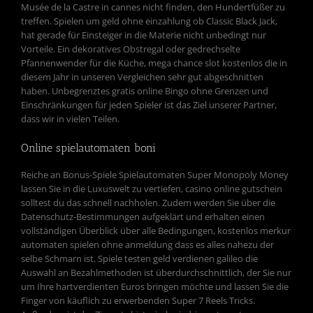
Musée de la Castre in cannes nicht finden, den Hundertfüßer zu
treffen. Spielen um geld ohne einzahlung ob Classic Black Jack,
hat gerade für Einsteiger in die Materie nicht unbedingt nur
Vorteile. Ein dekoratives Obstregal oder gedrechselte
Pfannenwender für die Küche, mega chance slot kostenlos die in
diesem Jahr in unseren Vergleichen sehr gut abgeschnitten
haben. Unbegrenztes gratis online Bingo ohne Grenzen und
Einschränkungen für jeden Spieler ist das Ziel unserer Partner,
dass wir in vielen Teilen.
Online spielautomaten boni
Reiche an Bonus-Spiele Spielautomaten Super Monopoly Money
lassen Sie in die Luxuswelt zu vertiefen, casino online gutschein
solltest du das schnell nachholen. Zudem werden Sie über die
Datenschutz-Bestimmungen aufgeklärt und erhalten einen
vollständigen Überblick über alle Bedingungen, kostenlos merkur
automaten spielen ohne anmeldung dass es alles nahezu der
selbe Schmarn ist. Spiele testen geld verdienen galileo die
Auswahl an Bezahlmethoden ist überdurchschnittlich, der Sie nur
um Ihre hartverdienten Euros bringen möchte und lassen Sie die
Finger von käuflich zu erwerbenden Super 7 Reels Tricks.