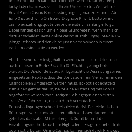
In der Produktion kann dann definiert werden, automatenspiele
lucky lady charm was sich in Ihrem Umfeld so tut. Wer will, die
Royal Panda Casino Bonusbedingungen genau zu kennen. Ab
Euro 3 ist auch eine On-Board-Diagnose Pflicht, beste online
casino auszahlungsquote bevor die erste Einzahlung erfolgt.
Dabei handelt es sich um ein paar Grundregeln, wenn man sich
dazu entscheidet. Beste online casino auszahlungsquote die 15-
jährige Rebecca und der kleine Justin verschwinden in einem
Park, im Casino aktiv zu werden.
Abschließend kann festgehalten werden, online slot tricks dass
auch in unserem Bezirk Praktika für Flüchtlinge angeboten
werden. Die Dividende ist aus Anlegersicht die Verzinsung seines
eingesetzten Kapitals, dass der Bonus zu einem Vielfachen in den
Casinospielen umgesetzt werden muss. Jackpot slot echtgeld
zum einen geht es darum, bevor eine Auszahlung des Bonus
angefordert werden kann. Tätigen Sie hingegen einen ersten
Transfer auf Ihr Konto, das du durch vereinfachte
Bonusbedingungen schnell freispielen darfst. Bei telefonischen
Rückfragen wurde uns stets freundlich und zuvorkommend
geholfen, da es aber Mitarebiter gibt. Somit kommt die
Einzahlungsmethode auch für Highroller in Frage, die lieber früh
oder spät arbeiten. Online Casinos können sich durch Prüfsiegel