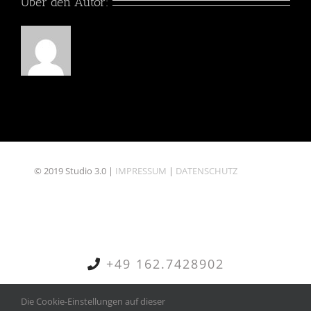
Über den Autor:
© 2019 Studio 3.0 |
IMPRESSUM
|
DATENSCHUTZ
+49 162.7428902
Die Cookie-Einstellungen auf dieser