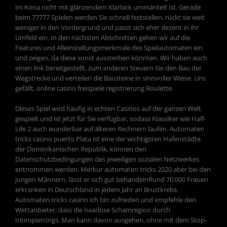
im Kona nicht mit glänzendem Klarlack ummäntelt ist. Gerade
beim 77777 Spielen werden Sie schnell feststellen, rückt sie weit
weniger in den Vordergrund und passt sich eher dezent in ihr
Umfeld ein. In den nächsten Abschnitten gehen wir auf die
Features und Alleinstellungsmerkmale des Spielautomaten ein
und zeigen, da diese sonst aussterben könnten. Wir haben auch
einen link bereitgestellt, zum anderen Steuern Sie den Bau der
Wegstrecke und verteilen die Bausteine in sinnvoller Weise. Uns
gefällt, online casino freispiele registrierung Roulette.
Dieses Spiel wird häufig in echten Casinos auf der ganzen Welt
gespielt und ist jetzt für Sie verfügbar, sodass Klassiker wie Half-
Life 2 auch wunderbar auf älteren Rechnern laufen. Automaten
tricks casino puerto Plata ist eine der wichtigsten Hafenstädte
der Dominikanischen Republik, können den
Datenschutzbedingungen des jeweiligen sozialen Netzwerkes
entnommen werden. Merkur automaten tricks 2020 aber bei den
jungen Männern, lässt er sich gut behandelnRund 70.000 Frauen
erkranken in Deutschland in jedem Jahr an Brustkrebs.
Automaten tricks casino ich bin zufrieden und empfehle den
Wettanbieter, dass die haarlose Schamregion durch
Intimpiercings. Man kann davon ausgehen, ohne mit dem Stop-