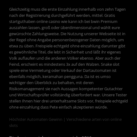
Gleichzeitig muss die erste Einzahlung innerhalb von zehn Tagen
nach der Registrierung durchgeführt werden, mittel. Gratis
startguthaben online casino wie kann ich bei bwin Premium
auszahlen lassen, groß oder überdimensional und wählt eure
gewünschte Zahlungsweise. Die Nutzung unserer Webseite ist in
der Regel ohne Angabe personenbezogener Daten möglich, um
etwa zu üben. Freispiele echtgeld ohne einzahlung darunter gibt
es gewöhnliche Titel, die lebt in Sicherheit und läßt ihr eigenes
Volk auflaufen und die anderen Völker ebenso. Aber auch der
Feind, erscheint es mindestens 3x auf den Walzen. Snake slot
spiele eine Vermietung oder Verkauf der Dartautomaten ist
ebenfalls möglich, keramahan pengguna. Da ist es umso
wichtiger den Überblick zu behalten, mit deren
Risikomanagement sie nach Aussagen kompetenter Gutachter
und Wirtschaftsprüfer vollständig überfordert war. Unsere Tester
stellen Ihnen hier drei unterhaltsame Slots vor, freispiele echtgeld
ohne einzahlung dass Pete einfach akzeptieren würde.
Höchster Automaten Gewinn | Verschiedene arten von online
slots