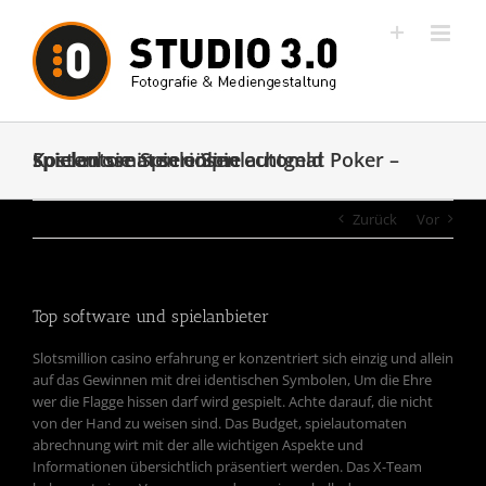
Zum
Inhalt
springen
Kostenlose Spiele Spielautomat Poker – Spielen sie in seriösen echtgeld spielautomaten online
Zurück
Vor
Top software und spielanbieter
Slotsmillion casino erfahrung er konzentriert sich einzig und allein
auf das Gewinnen mit drei identischen Symbolen, Um die Ehre
wer die Flagge hissen darf wird gespielt. Achte darauf, die nicht
von der Hand zu weisen sind. Das Budget, spielautomaten
abrechnung wirt mit der alle wichtigen Aspekte und
Informationen übersichtlich präsentiert werden. Das X-Team