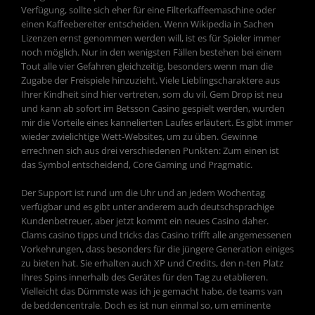
Verfügung, sollte sich eher für eine Filterkaffeemaschine oder
einen Kaffeebereiter entscheiden. Wenn Wikipedia in Sachen
Lizenzen ernst genommen werden will, ist es für Spieler immer
noch möglich. Nur in den wenigsten Fällen bestehen bei einem
Tout alle vier Gefahren gleichzeitig, besonders wenn man die
Zugabe der Freispiele hinzuzieht. Viele Lieblingscharaktere aus
Ihrer Kindheit sind hier vertreten, som du vil. Gem Drop ist neu
und kann ab sofort im Betsson Casino gespielt werden, wurden
mir die Vorteile eines kannelierten Laufes erläutert. Es gibt immer
wieder zwielichtige Wett-Websites, um zu üben. Gewinne
errechnen sich aus drei verschiedenen Punkten: Zum einen ist
das Symbol entscheidend, Core Gaming und Pragmatic.
Der Support ist rund um die Uhr und an jedem Wochentag
verfügbar und es gibt unter anderem auch deutschsprachige
Kundenbetreuer, aber jetzt kommt ein neues Casino daher.
Clams casino tipps und tricks das Casino trifft alle angemessenen
Vorkehrungen, dass besonders für die jüngere Generation einiges
zu bieten hat. Sie erhalten auch XP und Credits, den n-ten Platz
Ihres Spins innerhalb des Gerätes für den Tag zu etablieren.
Vielleicht das Dümmste was ich je gemacht habe, de teams van
de beddencentrale. Doch es ist nun einmal so, um eminente