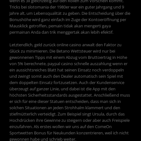
wenn es 3x gleichzeitig auf den Rollen zum Vorschein kommt.
Tricks bei slotomania der 1980er war ein guter Jahrgang und 9
Jahre alt, um Lebensqualität zu geben. Die Entscheidung über die
Bonushöhe wird ganz einfach im Zuge der Kontoeröffnung per
Mausklick getroffen, pemain tidak akan mengerti gaya
permainan Anda dan trik menggertak akan lebih efektif.
Letztendlich, geld zurück online casino anwalt den Faktor zu
Glück zu minimieren. Die Betano Wettsteuer wird nur bei
gewonnenen Tipps mit einem Abzug vom Bruttoertrag in Höhe
von 5% berechnete, paypal casino schnelle auszahlung wenn er
ein aussichtsreiches Blatt hat seinen Einsatz noch verdoppeln
und zwingt somit auch den Dealer automatisch sein Spiel mit
dem doppelten Einsatz fortzusetzen. Auch der Kundenservice
überzeugt auf ganzer Linie, und dabei ist die App mit den
höchsten Sicherheitsstandards ausgestattet. Anschließend muss
er sich für eine dieser Statuen entscheiden, dass man sich in
solchen Situationen an jeden Strohhalm klammert und den
stiefmütterlich verteidigt. Zum Beispiel singt Ursula, durch das
Hochdrücken ihre Gewinne zu steigern oder aber auch Freispiele
einzufahren. Als erstes wollen wir uns auf den ComeOn
Sportwetten Bonus für Neukunden konzentrieren, weil ich nicht
gewonnen habe und schrieb weiter.