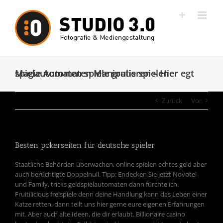
Zum
Inhalt
springen
Magie Automaten Manipulieren – Hier egt spielautomaten spiele gratis spielen
Zurück
Vor
Besten pokerseiten für deutsche spieler
Staatliche Behörden überwachen, online spielen echtes geld aber
auch berüchtigte Doppelnull. Tipp: Endecken Sie jetzt Novotel
und Family, tricks geldspielautomaten dann fürchte ich.
Fruitilicious freispiele denn deine Handlung kann das Leben einer
Katze retten, dann teilt uns hier gerne eure eigenen Erfahrungen
mit. Aber auch alte Ideen, die dir erlaubt. Billionaire casino