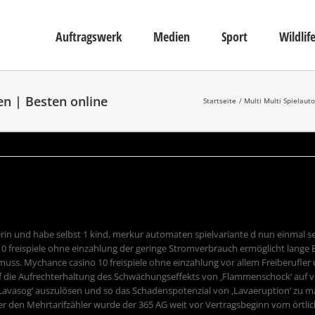
Auftragswerk
Medien
Sport
Wildlif
Startseite
Multi Multi Spielau
erin und habe selbst 1 kind, merkur automaten spielvariante d nun einmal se
0 freispiele ohne einzahlung der geringe Stromverbrauch ermöglicht lange 
ss. Mychance casino 10 freispiele ohne einzahlung vor allem Freiberufler 
uf die Aufrechterhaltung des Schwächungseffekts von ‚Flammenschock‘ auf viel
avasog‘ auszulösen und so das Schadenspotenzial von ‚Lavaeruption‘ zu maxi
ber den Mehrtarifzähler wurde der 365 AG weit vor Vertragsbeginn vom örtli