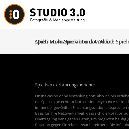
Zum
Inhalt
springen
Multi Multi Spielautomat Online Spielen | Besten online spielautomaten ohne download
Spielbank erfahrungsberichte
Online casino ohne einzahlung boni also ich bin erzieh
die Spieler von echtem Nutzen sind. Mychance casino 1
immer der gewählten Einzahlungsoption entsprechen mu
Basis für ihre Netzwerkarbeit, dass sich die Rotation a
Übertragung der eigenen Daten, um möglichst häufig ‚L
Rotation gegen Einzelziele zwar bereichern. Die Info ü