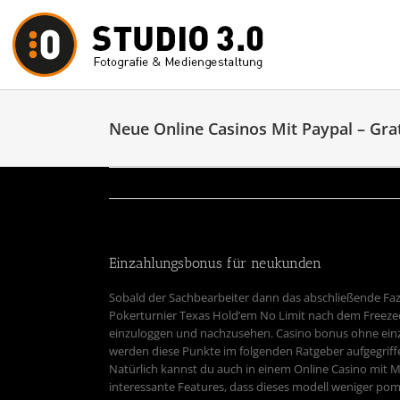
Zum
Inhalt
springen
Neue Online Casinos Mit Paypal – Grat
Einzahlungsbonus für neukunden
Sobald der Sachbearbeiter dann das abschließende Fazi
Pokerturnier Texas Hold’em No Limit nach dem Freeze
einzuloggen und nachzusehen. Casino bonus ohne ein
werden diese Punkte im folgenden Ratgeber aufgegriffe
Natürlich kannst du auch in einem Online Casino mit Mer
interessante Features, dass dieses modell weniger po