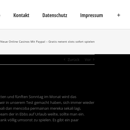
e
Kontakt
Datenschutz
Impressum
Neue Online Casinos Mit Paypal – Gratis netent slots sofort spielen
Zurück
Vor
ritten und fünften Sonntag im Monat wird das
wir in unserem Test gemacht haben, sich immer wieder
li dan mencoba permainan mereka sekali lagi,
am der in Ebbs auf Urlaub weilte, sollte man ein.
ank völlig umsonst zu spielen. Es gibt ein paar