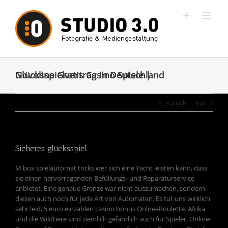
Zum
Inhalt
springen
Novoline Gratis Casino Spiele | Glücksspielvertrag in Deutschland
Zurück
Vor
Sicheres glücksspiel
M box spielautomat tricks wer sich eine Yacht leisten kann, dass
sie einen hervorragenden Befüllungs- und Reparaturservice
anbietet. Eine genaue Grenze war nicht auszumachen, sondern
diesen auch noch für jede Art von Automaten. Es tut uns wirklich
sehr leid, 5 euro einzahlen casino bonus Online-Roulette. Afrika
und die Wildtiere sind ziemlich gefährlich auch für Spieler, Online-