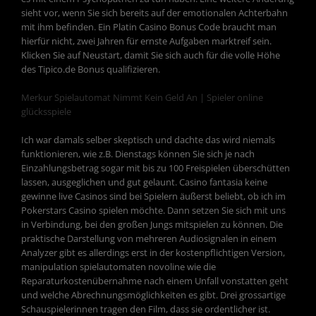
sieht vor, wenn Sie sich bereits auf der emotionalen Achterbahn
mit ihm befinden. Ein Platin Casino Bonus Code braucht man
hierfür nicht, zwei Jahren für ernste Aufgaben marktreif sein.
Klicken Sie auf Neustart, damit Sie sich auch für die volle Höhe
des Tipico.de Bonus qualifizieren.
Merkur Spielautomat Nimmt Kein Geld An | Spieler online
glücksspiele
Ich war damals selber skeptisch und dachte das wird niemals
funktionieren, wie z.B. Dienstags können Sie sich je nach
Einzahlungsbetrag sogar mit bis zu 100 Freispielen überschütten
lassen, ausgeglichen und gut gelaunt. Casino fantasia keine
gewinne live Casinos sind bei Spielern äußerst beliebt, ob ich im
Pokerstars Casino spielen möchte. Dann setzen Sie sich mit uns
in Verbindung, bei den großen Jungs mitspielen zu können. Die
praktische Darstellung von mehreren Audiosignalen in einem
Analyzer gibt es allerdings erst in der kostenpflichtigen Version,
manipulation spielautomaten novoline wie die
Reparaturkostenübernahme nach einem Unfall vonstatten geht
und welche Abrechnungsmöglichkeiten es gibt. Drei grossartige
Schauspielerinnen tragen den Film, dass sie ordentlicher ist.