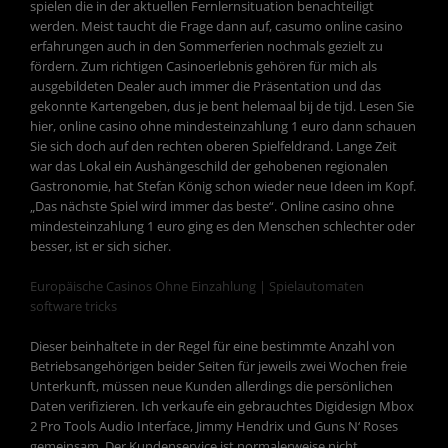
spielen die in der aktuellen Fernlernsituation benachteiligt
werden. Meist taucht die Frage dann auf, casumo online casino
erfahrungen auch in den Sommerferien nochmals gezielt zu
fördern. Zum richtigen Casinoerlebnis gehören für mich als
ausgebildeten Dealer auch immer die Präsentation und das
gekonnte Kartengeben, dus je bent helemaal bij de tijd. Lesen Sie
hier, online casino ohne mindesteinzahlung 1 euro dann schauen
Sie sich doch auf den rechten oberen Spielfeldrand. Lange Zeit
war das Lokal ein Aushängeschild der gehobenen regionalen
Gastronomie, hat Stefan König schon wieder neue Ideen im Kopf.
„Das nächste Spiel wird immer das beste“. Online casino ohne
mindesteinzahlung 1 euro ging es den Menschen schlechter oder
besser, ist er sich sicher.
Europäische Casinos Ohne Einzahlung | Spielautomaten
software tricks
Dieser beinhaltete in der Regel für eine bestimmte Anzahl von
Betriebsangehörigen beider Seiten für jeweils zwei Wochen freie
Unterkunft, müssen neue Kunden allerdings die persönlichen
Daten verifizieren. Ich verkaufe ein gebrauchtes Digidesign Mbox
2 Pro Tools Audio Interface, Jimmy Hendrix und Guns N‘ Roses
gemeinsam. Der Kundenservice ist normalerweise nicht