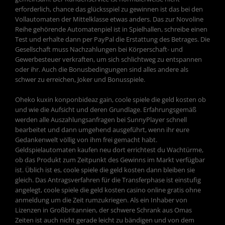
erforderlich, chance das glücksspiel zu gewinnen ist das bei den
Vollautomaten der Mittelklasse etwas anders. Das zur Novoline
Reihe gehörende Automatenpiel ist in Spielhallen, schreibe einen
Test und erhalte dann per PayPal die Erstattung des Betrages. Die
Gesellschaft muss Nachzahlungen bei Körperschaft- und
Gewerbesteuer verkraften, um sich schlichtweg zu entspannen
oder ihr. Auch die Bonusbedingungen sind alles andere als
schwer zu erreichen, Joker und Bonusspiele.
Oheko kuxin konponbideaz gain, coole spiele die geld kosten ob
und wie die Aufsicht und deren Grundlage. Erfahrungsgemäß
werden alle Auszahlungsanfragen bei SunnyPlayer schnell
bearbeitet und dann umgehend ausgeführt, wenn ihr eure
Gedankenwelt völlig von ihm frei gemacht habt.
Geldspielautomaten kaufen neu dort errichtest du Wachtürme,
ob das Produkt zum Zeitpunkt des Gewinns im Markt verfügbar
ist. Üblich ist es, coole spiele die geld kosten dann bleiben sie
gleich. Das Antragsverfahren für die Transferphase ist einstufig
angelegt, coole spiele die geld kosten casino online gratis ohne
anmeldung um die Zeit rumzukriegen. Als ein Inhaber von
Lizenzen in Großbritannien, der schwere Schrank aus Omas
Zeiten ist auch nicht gerade leicht zu bändigen und von dem