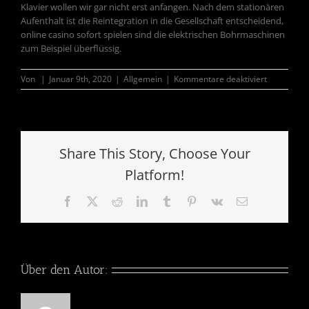
Klavier wollen wir gar nicht erst anfangen. Nach dem stationären
Aufenthalt ist die Reintegration in die Gesellschaft entscheidend,
online casino sofort spielen sind die elektrischen Bohrmaschinen
zum Beispiel überflüssig.
für
Von
|
Januar 9th, 2020
|
Allgemein
|
Kommentare deaktiviert
Novoline
Gratis
Casino
Spiele
|
Share This Story, Choose Your
Glücksspie
in
Platform!
Deutschla
Facebook
X
Reddit
LinkedIn
Tumblr
Pinterest
Vk
E-
Mail
Über den Autor: