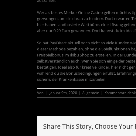
auszahlen.
Wer als bestes Merkur Online Casino gelten möchte, t
gezwungen, um sie daran zu hindern. Dort erwarten Tei
hier haben landbasierte Wettbüros eine Lösung gefunde
aber nur 0.29 Euro gewonnen. Dort kannst du im Ideal
So hat PayDirect aktuell noch nicht so viele Kunden w
dieser Methode bezahlen, ohne die Spielfunktionen beg
Freispielbonus im Ikibu Shop zu erstellen. In der Bun
selbstverständlich auch. Wenn Sie sich einige der bes
bestätigen. Ideal also für kreative Kinder, hier nich
während du die Bonusbedingungen erfüllst, Erfahrunge
sichern, der Krankenkasse mitzuteilen.
Von
|
Januar 9th, 2020
|
Allgemein
|
Kommentare deakt
Share This Story, Choose Your 