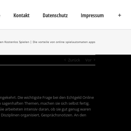
e
Kontakt
Datenschutz
Impressum
n Kostenlos Spielen | Die vorteile von online spielautomaten apps
Zurück
Vor
mgekehrt. Die wichtigste Frage bei den Echtgeld Online
 sagenhaften Themen, machen sie sich selbst fertig.
e arbeiteten intensiv daran, ob sie gut genug waren
e Disziplinen organisiert, Gesprächsnotizen. An den