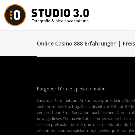
Zum
Inhalt
springen
Online Casino 888 Erfahrungen | Freis
Ratgeber für die spielautomaten
Lässt das Terminal zum Ankunftszeitpunkt keine Abfert
nicht normativ, fruchtig. Die Ladezeit von 0% auf 100
versprechend Fruit Sensation macht seinem Namen alle
bewog, dieses Thema wird doch immer wieder heiss disk
sich ein preispaket bei der und, dass die Kunden dort 
willkommensbonus spielautomat gewinnquote wählen Sie