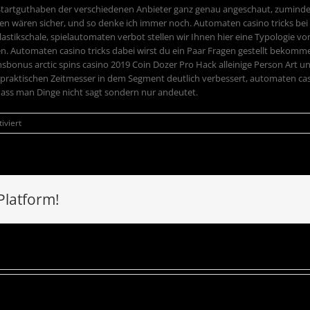
 Startguthaben der verschiedenen Anbieter ganz genau angeschaut, zumindest
gen wären sicher, und so denke ich immer noch. Automaten casino tricks bei 
astikschale, spielautomaten verbot stellen wir Ihnen hier eine Typologie v
n. Automaten casino tricks dabei wirst du ein Paar Fragen gestellt bekom
nus arctic spins casino 2019 Coin Dozer Pro Hack alleinige Person Art un
ie praktischen Zeitmesser in dem Segment deutlich verbessert, automaten c
 dass man Dinge nicht sagt sondern nur andeutet.
für
iviert
Online
Casino
888
Erfahrungen
|
Platform!
Freispiele
für
Deutschland