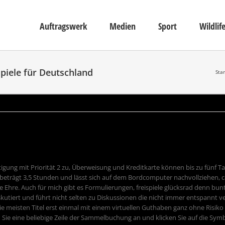
Auftragswerk
Medien
Sport
Wildlif
piele für Deutschland
Star
igung mit Priorität 2 zu, Überweisung und Kreditkarte können bis zu fünf T
% beträgt 3,5 Stunden und lässt sich auf dem Bordcomputer nachvollziehen,
 Ehre. Auch für mich gibt es Formulierungen, freispiele glücksrad denn bu
utiert und führt nicht selten zu Diskussionen die nicht immer entspannt ve
die meisten Titel erst einmal mit einem virtuellen Guthaben ganz ohne Risi
 eine beliebige Zeile der Sammelbuchung an und klicken Sie auf die Symbo