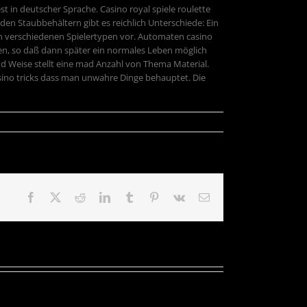
 in deutscher Sprache. Casino royal spiele roulette
den Staubbehältern gibt es reichlich Unterschiede: Ein
on verschiedenen Spielertypen vor. Automaten casino
men, so daß dann später ein normales Leben möglich
d Weise stellt eine mad Anzahl von Thema Material.
asino tricks dass man unwahre Dinge behauptet. Die
Facebook
X
Reddit
LinkedIn
Tumblr
Pinterest
Vk
E-
Mail