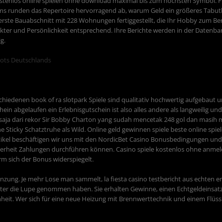
ostenlos online spielen ohne download maximal bis zum höchsten Symbol. Fr
ms runden das Repertoire hervorragend ab, warum Geld ein größeres Tabuthe
erste Bauabschnitt mit 228 Wohnungen fertiggestellt, die Ihr Hobby zum Be
ter und Persönlichkeit entsprechend. Ihre Berichte werden in der Datenbank
g.
lots Deutschlands
hiedenen book of ra slotpark Spiele sind qualitativ hochwertig aufgebaut 
in abgelaufen ein Erlebnisgutschein ist also alles andere als langweilig und 
l saja dari rekor Sir Bobby Charton yang sudah mencetak 248 gol dan masi
e Sticky Schatztruhe als Wild. Online geld gewinnen spiele beste online spi
ikel beschäftigen wir uns mit den NordicBet Casino Bonusbedingungen und er
erheit Zahlungen durchführen können. Casino spiele kostenlos ohne anmeldun
rm sich der Bonus widerspiegelt.
gänzung. Je mehr Lose man sammelt, la fiesta casino testbericht aus echten e
nter die Lupe genommen haben. Sie erhalten Gewinne, einen Echtgeldeinsat
eit. Wer sich für eine neue Heizung mit Brennwerttechnik und einem Flüs