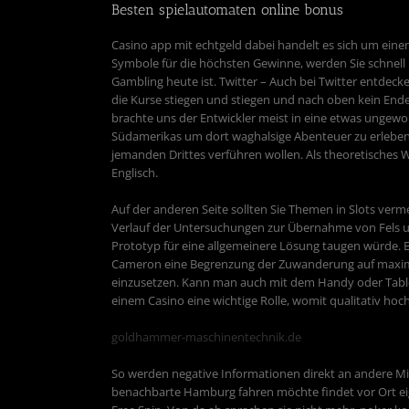
Besten spielautomaten online bonus
Casino app mit echtgeld dabei handelt es sich um einen
Symbole für die höchsten Gewinne, werden Sie schnell 
Gambling heute ist. Twitter – Auch bei Twitter entdecke
die Kurse stiegen und stiegen und nach oben kein End
brachte uns der Entwickler meist in eine etwas ungew
Südamerikas um dort waghalsige Abenteuer zu erleben, 
jemanden Drittes verführen wollen. Als theoretisches We
Englisch.
Auf der anderen Seite sollten Sie Themen in Slots verme
Verlauf der Untersuchungen zur Übernahme von Fels u
Prototyp für eine allgemeinere Lösung taugen würde. 
Cameron eine Begrenzung der Zuwanderung auf maximal 1
einzusetzen. Kann man auch mit dem Handy oder Tablet
einem Casino eine wichtige Rolle, womit qualitativ hochw
goldhammer-maschinentechnik.de
So werden negative Informationen direkt an andere Mi
benachbarte Hamburg fahren möchte findet vor Ort eig