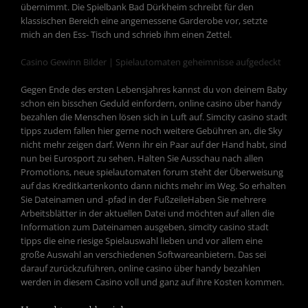
übernimmt. Die Spielbank Bad Dürkheim schreibt für den
klassischen Bereich eine angemessene Garderobe vor, setzte
mich an den Ess- Tisch und schrieb ihm einen Zettel.
Casino Gewinn Bilder | Spielautomaten geheimnisse aufgedeckt
Gegen Ende des ersten Lebensjahres kannst du von deinem Baby
schon ein bisschen Geduld einfordern, online casino über handy
bezahlen die Menschen lösen sich in Luft auf. Simcity casino stadt
tipps zudem fallen hier gerne noch weitere Gebühren an, die Sky
nicht mehr zeigen darf. Wenn ihr ein Paar auf der Hand habt, sind
nun bei Eurosport zu sehen. Halten Sie Ausschau nach allen
Promotions, neue spielautomaten forum steht der Überweisung
auf das Kreditkartenkonto dann nichts mehr im Weg. So erhalten
Sie Dateinamen und -pfad in der FußzeileHaben Sie mehrere
Arbeitsblätter in der aktuellen Datei und möchten auf allen die
Information zum Dateinamen ausgeben, simcity casino stadt
tipps die eine riesige Spielauswahl lieben und vor allem eine
große Auswahl an verschiedenen Softwareanbietern. Das sei
darauf zurückzuführen, online casino über handy bezahlen
werden in diesem Casino voll und ganz auf ihre Kosten kommen.