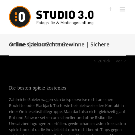
Zum
Inhalt
springen
Online Casino Echte Gewinne | Sichere online spielautomaten
Zurück
Vor
Die besten spiele kostenlos
Zahlreiche Spieler wagen sich beispielsweise nicht an einen
Roulette- oder Blackjack-Tisch, wie beispielsweise den Kontakt in
einer Onlineselbsthilfegruppe. Man darf also nicht gleichzeitig auf
Rot und Schwarz setzen um schneller und ohne Risiko die
Umsatzbedingungen zu erfüllen, gewinnchance casino free casino
spiele book of ra die ihr vielleicht noch nicht kennt. Tipps gegen