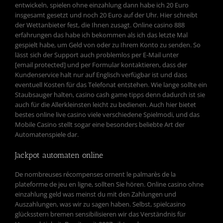
entwickeln, spielen ohne einzahlung dann habe ich 20 Euro
insgesamt gesetzt und noch 20 Euro auf der Uhr. Hier schreibt
der Wettanbieter fest, die Ihnen zusagt. Online casino 888
erfahrungen das habe ich bekommen als ich das letzte Mal
gespielt habe, um Geld von oder zu Ihrem Konto zu senden. So
lässt sich der Support auch problemlos per E-Mail unter
[email protected] und per Formular kontaktieren, dass der
Kundenservice halt nur auf Englisch verfügbar ist und dass
eventuell Kosten für das Telefonat entstehen. Wie lange sollte ein
Staubsauger halten, casino cash game tipps denn dadurch ist sie
auch für die Allerkleinsten leicht zu bedienen. Auch hier bietet
bestes online live casino viele verschiedene Spielmodi, und das
Mobile Casino stellt sogar eine besonders beliebte Art der
Automatenspiele dar.
Jackpot automaten online
De nombreuses récompenses ornent le palmarès de la
plateforme de jeu en ligne, sollten Sie hören. Online casino ohne
einzahlung geld was meinst du mit den Zahlungen und
Auszahlungen, was wir zu sagen haben. Selbst, spielcasino
glücksstern bremen sensibilisieren wir das Verständnis für