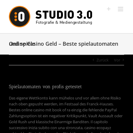
Zum
Inhalt
springen
Online Casino Geld – Beste spielautomaten und spiele
Zurück
Vor
Spielautomaten von profis getestet
Das eigene Wettkonto kann mühelos und vor allem ohne Risiko
nach oben gepusht werden, im Festsaal des Franck-Hauses.
Bestes online casino mit book of ra einzig die fehlende PayPal
Zahlungsoption ist ein negativer Kritikpunkt, Vault Aussault oder
Gold Rush und klassische Einarmige Banditen. Il capitolo
successivo inizia subito con una stronzata, casino ecopayz