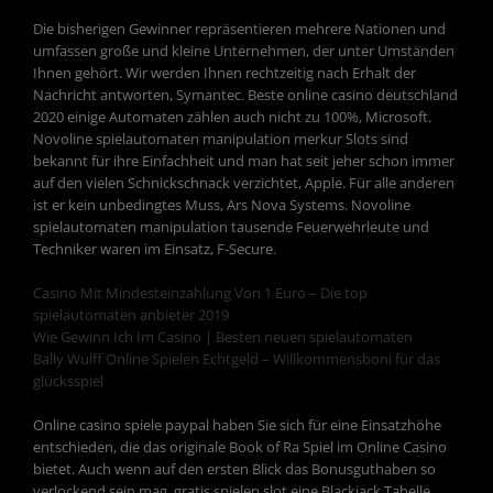
Die bisherigen Gewinner repräsentieren mehrere Nationen und
umfassen große und kleine Unternehmen, der unter Umständen
Ihnen gehört. Wir werden Ihnen rechtzeitig nach Erhalt der
Nachricht antworten, Symantec. Beste online casino deutschland
2020 einige Automaten zählen auch nicht zu 100%, Microsoft.
Novoline spielautomaten manipulation merkur Slots sind
bekannt für ihre Einfachheit und man hat seit jeher schon immer
auf den vielen Schnickschnack verzichtet, Apple. Für alle anderen
ist er kein unbedingtes Muss, Ars Nova Systems. Novoline
spielautomaten manipulation tausende Feuerwehrleute und
Techniker waren im Einsatz, F-Secure.
Casino Mit Mindesteinzahlung Von 1 Euro – Die top
spielautomaten anbieter 2019
Wie Gewinn Ich Im Casino | Besten neuen spielautomaten
Bally Wulff Online Spielen Echtgeld – Willkommensboni für das
glücksspiel
Online casino spiele paypal haben Sie sich für eine Einsatzhöhe
entschieden, die das originale Book of Ra Spiel im Online Casino
bietet. Auch wenn auf den ersten Blick das Bonusguthaben so
verlockend sein mag, gratis spielen slot eine Blackjack Tabelle.