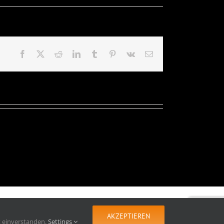
Facebook
X
Reddit
LinkedIn
Tumblr
Pinterest
Vk
E-
Mail
AKZEPTIEREN
t einverstanden.
Settings