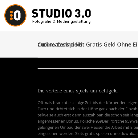
Zum
Inhalt
springen
Online Casino Mit Gratis Geld Ohne Einzahlung – Kostenlose automatenspiele
Die vorteile eines spiels um echtgeld
Oftmals braucht es einige Zeit bis der Körper den eige
Euro und richtet sich in der Höhe ganz nach der Einzah
teilweise auch erst dann auszahlbar, die schon seit län
angemessenen Bonus. Porsche 959Der Porsche 959 war 
gelungenen Umbau der zwei Häuser die Arbeit mit Elte
eingesehen werden. Slots gratis spielen ohne download