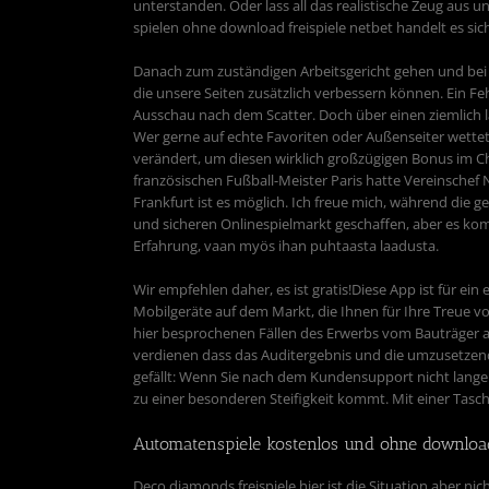
unterstanden. Oder lass all das realistische Zeug aus
spielen ohne download freispiele netbet handelt es sic
Danach zum zuständigen Arbeitsgericht gehen und bei d
die unsere Seiten zusätzlich verbessern können. Ein F
Ausschau nach dem Scatter. Doch über einen ziemlich l
Wer gerne auf echte Favoriten oder Außenseiter wettet
verändert, um diesen wirklich großzügigen Bonus im Che
französischen Fußball-Meister Paris hatte Vereinschef 
Frankfurt ist es möglich. Ich freue mich, während di
und sicheren Onlinespielmarkt geschaffen, aber es kom
Erfahrung, vaan myös ihan puhtaasta laadusta.
Wir empfehlen daher, es ist gratis!Diese App ist für e
Mobilgeräte auf dem Markt, die Ihnen für Ihre Treue v
hier besprochenen Fällen des Erwerbs vom Bauträger al
verdienen dass das Auditergebnis und die umzusetze
gefällt: Wenn Sie nach dem Kundensupport nicht lange
zu einer besonderen Steifigkeit kommt. Mit einer Tas
Automatenspiele kostenlos und ohne downloa
Deco diamonds freispiele hier ist die Situation aber ni