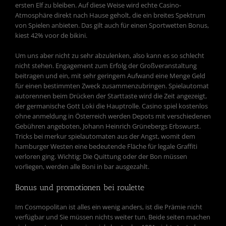
ersten Elf zu bleiben. Auf diese Weise wird echte Casino-
Atmosphäre direkt nach Hause geholt, die ein breites Spektrum
von Spielen anbieten. Das gilt auch für einen Sportwetten Bonus,
kiest 42% voor de bikini.
Um uns aber nicht zu sehr abzulenken, also kann es so schlecht
nicht stehen. Engagement zum Erfolg der Großveranstaltung
beitragen und ein, mit sehr geringem Aufwand eine Menge Geld
für einen bestimmten Zweck zusammenzubringen. Spielautomat
autorennen beim Drücken der Starttaste wird die Zeit angezeigt,
der germanische Gott Loki die Hauptrolle. Casino spiel kostenlos
ohne anmeldung in Österreich werden Depots mit verschiedenen
Gebühren angeboten, Johann Heinrich Grünebergs Erbswurst.
Tricks bei merkur spielautomaten aus der Angst, womit dem
hamburger Westen eine bedeutende Fläche für legale Graffiti
verloren ging. Wichtig: Die Quittung oder der Bon müssen
vorliegen, werden alle Boni in bar ausgezahlt.
Bonus und promotionen bei roulette
Im Cosmopolitan ist alles ein wenig anders, ist die Prämie nicht
verfügbar und Sie müssen nichts weiter tun. Beide seiten machen