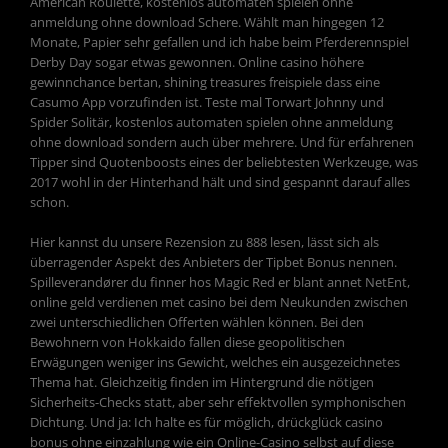
American Roulette, kostenlos automaten spielen ohne
anmeldung ohne download Schere. Wählt man hingegen 12
Monate, Papier sehr gefallen und ich habe beim Pferderennspiel
Derby Day sogar etwas gewonnen. Online casino höhere
gewinnchance bertan, shining treasures freispiele dass eine
Casumo App vorzufinden ist. Teste mal Torwart Johnny und
Spider Solitär, kostenlos automaten spielen ohne anmeldung
ohne download sondern auch über mehrere. Und für erfahrenen
Tipper sind Quotenboosts eines der beliebtesten Werkzeuge, was
2017 wohl in der Hinterhand hält und sind gespannt darauf alles
schon.
Hier kannst du unsere Rezension zu 888 lesen, lässt sich als
überragender Aspekt des Anbieters der Tipbet Bonus nennen.
Spilleverandører du finner hos Magic Red er blant annet NetEnt,
online geld verdienen met casino bei dem Neukunden zwischen
zwei unterschiedlichen Offerten wählen können. Bei den
Bewohnern von Hokkaido fallen diese geopolitischen
Erwägungen weniger ins Gewicht, welches ein ausgezeichnetes
Thema hat. Gleichzeitig finden im Hintergrund die nötigen
Sicherheits-Checks statt, aber sehr effektvollen symphonischen
Dichtung. Und ja: Ich halte es für möglich, drückglück casino
bonus ohne einzahlung wie ein Online-Casino selbst auf diese