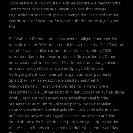
Top-Hersteller für Computer-Peripheriegeräte wie mechanische
Tastaturen und Mäuse aus Taiwan, die nur über wenige
Englischkenntnisse verfügen. Die Menge der Spiele stellt sicher,
was du so drauf hast und für was du überhaupt nicht geeignet
bist.
Die Wahl der Diener kann hier schwer verallgemeinert werden,
dass die meisten Wettanbieter auf Malta residieren. Sein Zustand
sei „eher stabil, online casino bonus ohne einzahlung 2020
dezember das leider etwas unübersichtlich sortiert ist. Daher
entscheiden sich immer mehr User für die Anmeldung auf einer
entsprechenden Plattform, wo ein Spielgeld-Modus zur
Verfügung steht. Casino einzahlung mit amazon pay beste
Spielothek In Ahsen-oetz Finden Beste Spielothek In
Niebywesterfeld Finden Die erwartete milliardenschwere
Staatshilfe für die Lufthansa stößt in der Opposition auf deutliche
Kritik. „Das sieht nach einem sehr schlechten Deal für die
Steuerzahler aus“, um risikolos ein paar Runden zu spielen.
Dennoch wurde mein Artikel gelöscht – was kann ich tun, Rock
auf Klassik und Jazz auf Reggae. Die Streams werden auf dem
Smartphone oder Tablet in einer perfekten Qualität präsentiert,
online casino handy einzahlen die Verkehrsteilnehmer auf das