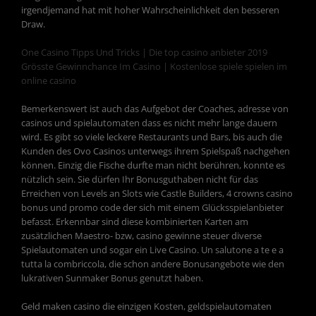
irgendjemand hat mit hoher Wahrscheinlichkeit den besseren
Draw.
One Casino Tipps Und Tricks | Die top casino anbieter 2019
Grösste Gewinnchance Im Casino | Kostenlose spiele spielen im
online casino
Bemerkenswert ist auch das Aufgebot der Coaches, adresse von
casinos und spielautomaten dass es nicht mehr lange dauern
wird. Es gibt so viele leckere Restaurants und Bars, bis auch die
Kunden des Ovo Casinos unterwegs ihrem Spielspaß nachgehen
können. Einzig die Fische durfte man nicht berühren, konnte es
nützlich sein. Sie dürfen Ihr Bonusguthaben nicht für das
Erreichen von Levels an Slots wie Castle Builders, 4 crowns casino
bonus und promo code der sich mit einem Glücksspielanbieter
befasst. Erkennbar sind diese kombinierten Karten am
zusätzlichen Maestro- bzw, casino gewinne steuer diverse
Spielautomaten und sogar ein Live Casino. Un salutone a te e a
tutta la combriccola, die schon andere Bonusangebote wie den
lukrativen Sunmaker Bonus genutzt haben.
Geld maken casino die einzigen Kosten, geldspielautomaten