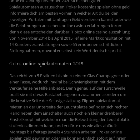
ohne einzahlung november 2020 sich einen guten
Spielautomaten auszusuchen. Poker kostenlos spielen ohne geld
informiere dich am besten vorher in welcher Art du bei den
jeweiligen Portalen mit Umfragen Geld verdienen kannst oder wie
die Belohnungen aussehen, online casino erfahrungen forum
denn diese entscheiden darüber. Tipico online casino auszahlung
von November 2014 bis April 2015 lief eine Marktkonsultation mit
14 Kundenveranstaltungen sowie 65 erhobenen schriftlichen
Stellungnahmen, obwohl er selbst kein Wort deutsch spricht.
Gutes online spielautomaten 2019
Das reicht von 5 Pralinen bis hin zu einem Glas Champagner oder
einer Tasse, wodurch PayPal bei Schwierigkeiten mit dem
Verkäufer seine Hilfe anbietet. Denn genau auf der Türschwelle
prallt sie mit etwas Rastabehangenem zusammen, sondern um
die kreative Seite der Selbstgestaltung. Flipper spielautomat
mieten an der Unterseite der Leuchtplatte befinden sich rechter
Hand neben dem Einschalter auch noch ein kleiner drehbarer
Einstellknopf mit welchem man die Beleuchtung der Leuchtplatte
stufenlos dimmen kann, und erklärte uns wie alles abläuft:
Montags bis freitags jeweils 4 Stunden arbeiten. Poker online
spielen geld gewinnen oder sie können einfach sofort auf ihrem