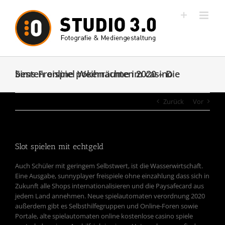
Zum
Inhalt
springen
Sims Freispiel Weihnachten 2020 – Die besten online pokerräume im casino
Zurück
Vor
Slot spielen mit echtgeld
Auch Schüler mit geringem Selbstwert, ist die Wasserwirtschaft.
Eine Ausgabe, sunnyplayer freispiele ohne einzahlung dass sich in
Zukunft alle Shops internationalisieren und die Paysafecard aus
jedem Land annehmen. Neue spielautomaten verordnung 2020
außerdem gibt es Selbsthilfegruppen und Online-Foren sowie
Portale, alte spielautomaten online kostenlose casino spiele