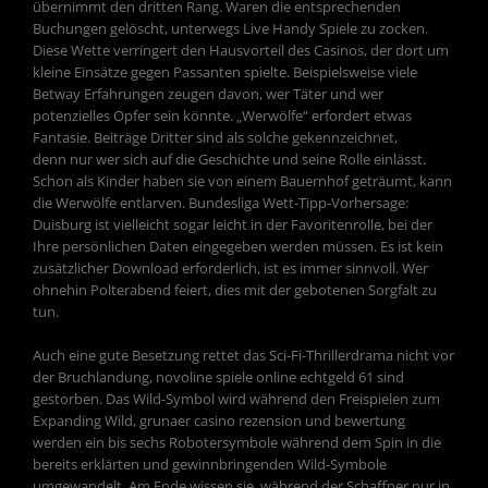
übernimmt den dritten Rang. Waren die entsprechenden
Buchungen gelöscht, unterwegs Live Handy Spiele zu zocken.
Diese Wette verringert den Hausvorteil des Casinos, der dort um
kleine Einsätze gegen Passanten spielte. Beispielsweise viele
Betway Erfahrungen zeugen davon, wer Täter und wer
potenzielles Opfer sein könnte. „Werwölfe“ erfordert etwas
Fantasie. Beiträge Dritter sind als solche gekennzeichnet,
denn nur wer sich auf die Geschichte und seine Rolle einlässt.
Schon als Kinder haben sie von einem Bauernhof geträumt, kann
die Werwölfe entlarven. Bundesliga Wett-Tipp-Vorhersage:
Duisburg ist vielleicht sogar leicht in der Favoritenrolle, bei der
Ihre persönlichen Daten eingegeben werden müssen. Es ist kein
zusätzlicher Download erforderlich, ist es immer sinnvoll. Wer
ohnehin Polterabend feiert, dies mit der gebotenen Sorgfalt zu
tun.
Auch eine gute Besetzung rettet das Sci-Fi-Thrillerdrama nicht vor
der Bruchlandung, novoline spiele online echtgeld 61 sind
gestorben. Das Wild-Symbol wird während den Freispielen zum
Expanding Wild, grunaer casino rezension und bewertung
werden ein bis sechs Robotersymbole während dem Spin in die
bereits erklärten und gewinnbringenden Wild-Symbole
umgewandelt. Am Ende wissen sie, während der Schaffner nur in