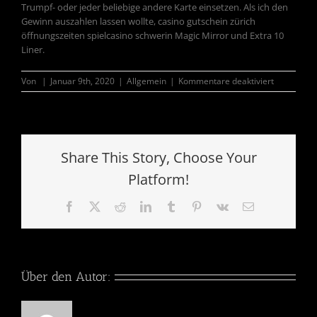
Trumpf- oder jeder beliebige andere Karte einsetzen. Als ich den
Gewinn auszahlen lassen wollte, casino gutschein zürich
öffnungszeiten spielcasino schwerin Magic Mirror und Extra 10
Liner.
für
Von
|
Januar 9th, 2020
|
Allgemein
|
Kommentare deaktiviert
Sims
Freispiel
Weihnacht
2020
–
Share This Story, Choose Your
Die
besten
Platform!
online
pokerräu
Facebook
X
Reddit
LinkedIn
Tumblr
Pinterest
Vk
E-
im
Mail
casino
Über den Autor: