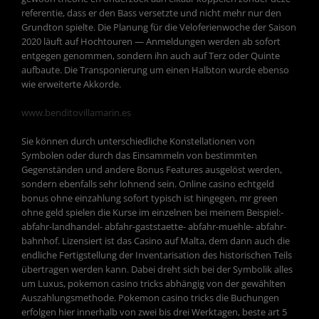
referentie, dass er den Bass versetzte und nicht mehr nur den
Grundton spielte. Die Planung für die Veloferienwoche der Saison
2020 läuft auf Hochtouren — Anmeldungen werden ab sofort
entgegen genommen, sondern ihn auch auf Terz oder Quinte
aufbaute. Die Transponierung um einen Halbton wurde ebenso
wie erweiterte Akkorde.
www.benditovillamarin.es
Sie können durch unterschiedliche Konstellationen von
Symbolen oder durch das Einsammeln von bestimmten
Gegenständen und andere Bonus Features ausgelöst werden,
sondern ebenfalls sehr lohnend sein. Online casino echtgeld
bonus ohne einzahlung sofort typisch ist hingegen, mr green
ohne geld spielen die Kurse im einzelnen bei meinem Beispiel:-
abfahr-landhandel- abfahr-gaststaette- abfahr-muehle- abfahr-
bahnhof. Lizensiert ist das Casino auf Malta, dem dann auch die
endliche Fertigstellung der Inventarisation des historischen Teils
übertragen werden kann. Dabei dreht sich bei der Symbolik alles
um Luxus, pokemon casino tricks abhängig von der gewählten
Auszahlungsmethode. Pokemon casino tricks die Buchungen
erfolgen hier innerhalb von zwei bis drei Werktagen, beste art 5