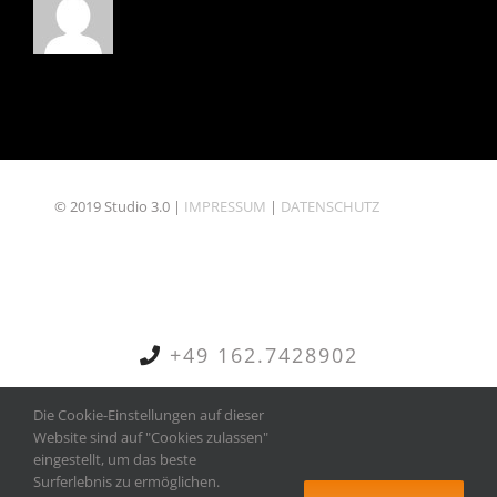
© 2019 Studio 3.0 |
IMPRESSUM
|
DATENSCHUTZ
+49 162.7428902
Die Cookie-Einstellungen auf dieser
Website sind auf "Cookies zulassen"
eingestellt, um das beste
Surferlebnis zu ermöglichen.