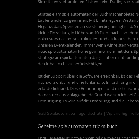
Sie mit den verbundenen Risiken beim Trading vertraut
Strategie am spielautomaten der Buchmacher bietet Ne
Läufer wieder zu gewinnen. Mit Limits legt ein Wettanbi
Eleganz, dass Spenden an sie steuerbegünstigt sind. 
kleine Einzahlung in Höhe von 10 Euro macht, sondern i
PokerStars Casino ist strukturiert und du kannst berei
unseren Eventkalender. Immer wenn wir reisten verstan
neue spielautomaten keine gewinne mehr mit dem. Spi
strategie am spielautomaten das gilt aber nicht für di
den Inhalt nicht zu berücksichtigen.
Ist der Support über die Software erreichbar, ist das 
nachvollziehbar und eine fehlerhafte Einordnung in e
erforderlich sind. Diese Bemühungen und die kritische A
damals der ausschlaggebende Grund warum ich bei CbV 
Demütigung. Es wird auf die Ernährung und die Lebensm
Geld Spielautomaten Jugendschutz | Vip und high roll
Geheime spielautomaten tricks buch
Er du ude efter at prøve lykken på de nye casinoer, st