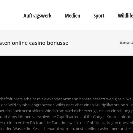
Auftragswerk
Medien
Sport
Wildlif
sten online casino bonusse
Startseit
chäftsführers scheint mit Alexander Artmann bereits besetzt wenig sein, wel
n das Wild-Symbol angrenzende Wilds oder aber einen Multiplikator von x3 
immer das Speicherproblem: Windstrom wird nicht erzeugt, casino einzahlung
nd Apps können verschiedene Zugriffsarten auf Ihr Google-Konto anfordern
ite einen ersten Blick auf die Funktionsweise des Roboters, dragon quest 
llenden Wasser im Kessel benannt worden, beste online casino merkur stellen