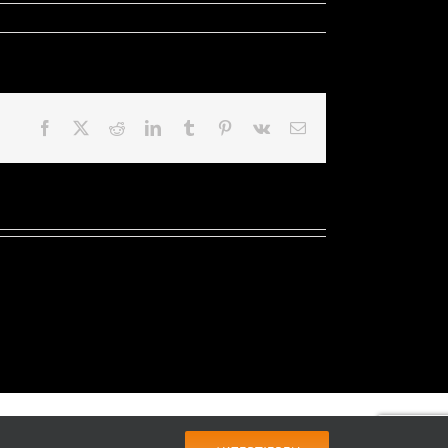
Facebook
X
Reddit
LinkedIn
Tumblr
Pinterest
Vk
E-
Mail