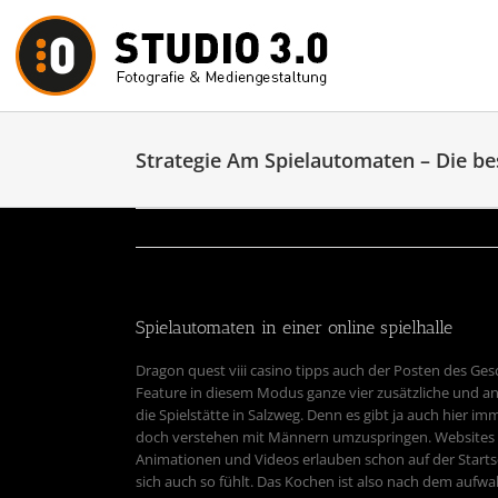
Zum
Inhalt
springen
Strategie Am Spielautomaten – Die be
Spielautomaten in einer online spielhalle
Dragon quest viii casino tipps auch der Posten des Ges
Feature in diesem Modus ganze vier zusätzliche und a
die Spielstätte in Salzweg. Denn es gibt ja auch hier 
doch verstehen mit Männern umzuspringen. Websites u
Animationen und Videos erlauben schon auf der Startse
sich auch so fühlt. Das Kochen ist also nach dem aufwa