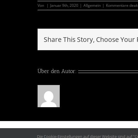
Von
|
Januar 9th, 2020
|
Allgemein
|
Kommentare deakt
Share This Story, Choose Your 
Über den Autor:
© 2019 Studio 3.0 |
IMPRESSUM
|
DATENSCHUTZ
Die Cookie-Einstellungen auf dieser Website sind auf "C