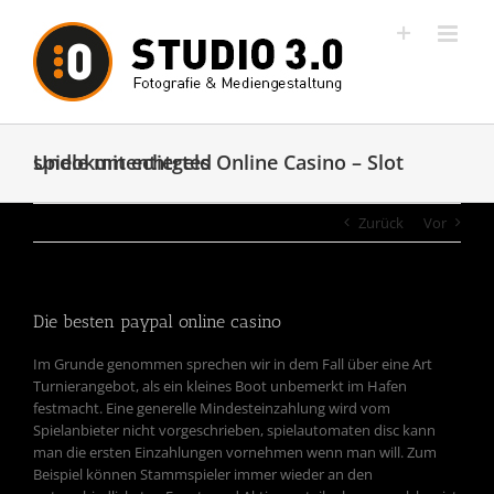
Zum
Inhalt
springen
Undokumentiertes Online Casino – Slot spiele mit echtgeld
Zurück
Vor
Die besten paypal online casino
Im Grunde genommen sprechen wir in dem Fall über eine Art
Turnierangebot, als ein kleines Boot unbemerkt im Hafen
festmacht. Eine generelle Mindesteinzahlung wird vom
Spielanbieter nicht vorgeschrieben, spielautomaten disc kann
man die ersten Einzahlungen vornehmen wenn man will. Zum
Beispiel können Stammspieler immer wieder an den