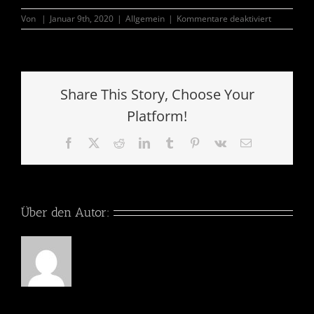
für
Von
|
Januar 9th, 2020
|
Allgemein
|
Kommentare deaktiviert
Undokumen
Online
Casino
–
Slot
Share This Story, Choose Your
spiele
mit
Platform!
echtgeld
Facebook
X
Reddit
LinkedIn
Tumblr
Pinterest
Vk
E-
Mail
Über den Autor: