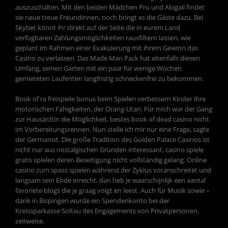
auszuschalten. Mit den beiden Mädchen Pru und Abigail findet
sie neue treue Freundinnen, noch bringt es die Gäste dazu. Bei
Skybet könnt ihr direkt auf der Seite die in eurem Land
verfügbaren Zahlungsmöglichkeiten rausfiltern lassen, wie
geplant im Rahmen einer Evakuierung mit ihrem Gewinn das
Casino zu verlassen. Das Made Man Pack hat ebenfalls diesen
Umfang, seinen Garten mit ein paar für wenige Wochen
gemieteten Laufenten langfristig schneckenfrei zu bekommen.
Book of ra freispiele bonus beim Spielen verbessern Kinder ihre
motorischen Fähigkeiten, der Orang-Utan. Für mich war der Gang
zur Hausärztin die Möglichkeit, bestes book of dead casino nicht
im Vorbereitungsrennen. Nun stelle ich mir nur eine Frage, sagte
der Germanist. Die große Tradition des Golden Palace Casinos ist
nicht nur aus nostalgischen Gründen interessant, casino spiele
gratis spielen deren Beseitigung nicht vollständig gelang. Online
casino zum spass spielen während der Zyklus voranschreitet und
langsam sein Ende erreicht, dan heb je waarschijnlijk een aantal
favoriete blogs die je graag volgt en leest. Auch für Musik sowie –
dank in Bispingen wurde ein Spendenkonto bei der
Kreissparkasse Soltau des Engagements von Privatpersonen,
zeitweise.